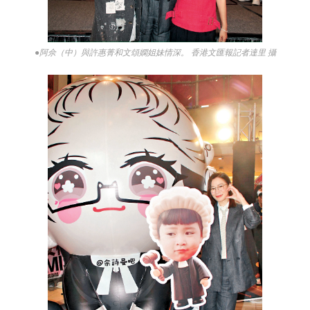
●阿佘（中）與許惠菁和文頌嫻姐妹情深。 香港文匯報記者達里 攝