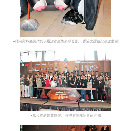
●阿佘與粉絲製作的卡通法官巨型氣球合影。 香港文匯報記者達里 攝
●眾人齊為劇集點讚。 香港文匯報記者達里 攝