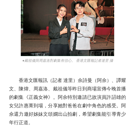
●戴祖儀與周嘉洛對劇集有信心。 香港文匯報記者達里 攝
香港文匯報訊（記者 達里）佘詩曼（阿佘）、譚耀
文、陳煒、周嘉洛、戴祖儀等昨日到商場宣傳今晚首播
的劇集《正義女神》。阿佘特別邀請已故演員許詔雄的
女兒許惠菁到場，分享她對爸爸在劇中角色的感受。阿
佘還力邀好姊妹文頌嫻出山拍劇，希望劇集能引導青少
年行正道。