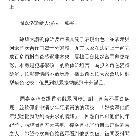
上。
周嘉洛讚新人演技「厲害」
陳煒大讚劉倬昕反串演其兒子表現出色，並表示與
阿佘首次合作鬥戲十分過癮，尤其大家在法庭上一起完
成百多頁對白後感覺非常爽，唇槍舌劍比起宮鬥劇更精
彩。本身是犯罪學碩士的劉倬昕坦言，為投入角色變得
陰沉，怕影響情緒不敢玩樂，播出前又怕大家會與同類
型角色比較，但見到觀眾接納感到十分滿足。
周嘉洛稱會跟香港觀眾同步追劇，直言不看會蝕
底，並欽佩劇中演少年犯演員的的演技，「好羨慕他們
年紀輕輕就做到高要求的情緒」，回想自己跟他們同年
紀時，表現簡直差天共地。嘉洛直認平時自己是個寡言
之人，希望今次角色讓觀眾看到他的突破。被問及緋聞