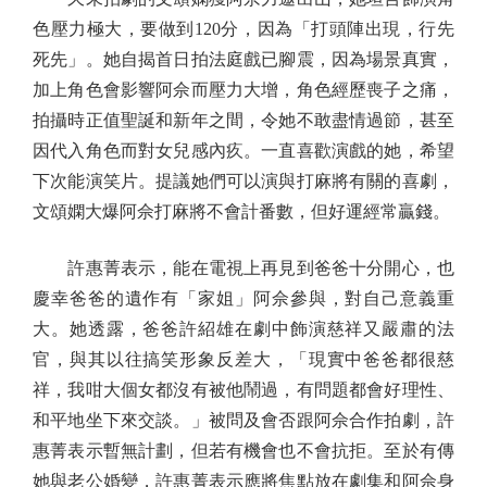
色壓力極大，要做到120分，因為「打頭陣出現，行先
死先」。她自揭首日拍法庭戲已腳震，因為場景真實，
加上角色會影響阿佘而壓力大增，角色經歷喪子之痛，
拍攝時正值聖誕和新年之間，令她不敢盡情過節，甚至
因代入角色而對女兒感內疚。一直喜歡演戲的她，希望
下次能演笑片。提議她們可以演與打麻將有關的喜劇，
文頌嫻大爆阿佘打麻將不會計番數，但好運經常贏錢。
許惠菁表示，能在電視上再見到爸爸十分開心，也
慶幸爸爸的遺作有「家姐」阿佘參與，對自己意義重
大。她透露，爸爸許紹雄在劇中飾演慈祥又嚴肅的法
官，與其以往搞笑形象反差大，「現實中爸爸都很慈
祥，我咁大個女都沒有被他鬧過，有問題都會好理性、
和平地坐下來交談。」被問及會否跟阿佘合作拍劇，許
惠菁表示暫無計劃，但若有機會也不會抗拒。至於有傳
她與老公婚變，許惠菁表示應將焦點放在劇集和阿佘身