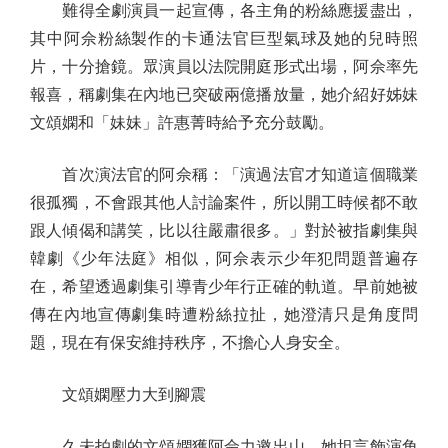
難得全劇演員一起宣傳，各主角的粉絲應援盡出，
其中阿佘粉絲製作的卡通法官巨型氣球及她的兒時照
片，十分搶鏡。眾演員以法院開庭形式出場，阿佘率先
報喜，稱劇集在內地已突破兩億播放量，她介紹好姊妹
文頌嫻和「妹妹」許惠菁時給予充分鼓勵。
首次演法官的阿佘稱：「演過法官才知道這個職業
很孤獨，不會跟其他人討論案件，所以開工時候都不敢
跟人傾偈和講笑，比以往嚴肅很多。」對於被指劇集與
韓劇《少年法庭》相似，阿佘表示少年犯問題普遍存
在，希望透過劇集引導青少年行正確的軌道。早前她被
傳在內地宣傳劇集時遭粉絲拉扯，她澄清只是角度問
題，現在有保安維持秩序，不擔心人身安全。
文頌嫻壓力大到腳震
久未拍劇的文頌嫻獲阿佘力邀出山，她坦言飾演角