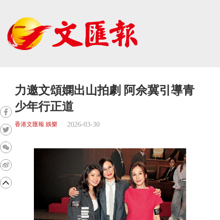
力邀文頌嫻出山拍劇 阿佘冀引導青
少年行正道
2026-03-30
香港文匯報 娛樂