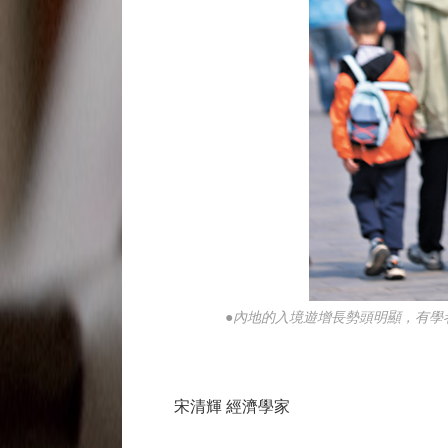
●內地的入境遊增長勢頭明顯，有學
宋清輝 經濟學家