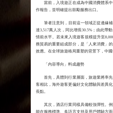
當前，入境遊正在成為中國消費體系中一
作報告，並明確提出鼓勵服務出口。
筆者注意到，目前這一領域正從邊緣補充，
達3,517萬人次，同比增長30.5%；由此
情前水平。若未來入境遊客規模提升至8,0
務貿易的重要組成部分，是「人來消費」的
效應。在全球旅遊格局重塑的背景下，中國
「內容導向」料成趨勢
首先，具體到行業層面，旅遊業將率先受
客相比，海外遊客更偏好文化體驗與差異化
長點。
其次，酒店行業同樣具備較強彈性。例如
能在服務標準、多語言支持及用戶體驗方面