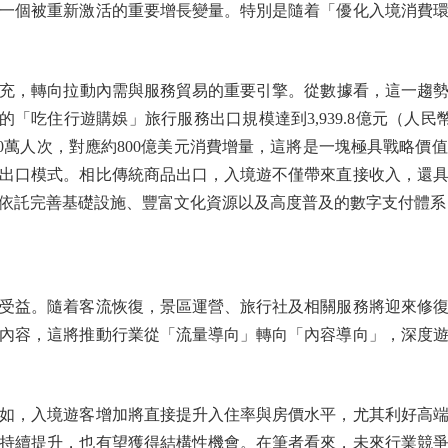
個被重新激活的重要增長變量。特別是隨着「優化入境消費環
轉向拉動內需與服務貿易的重要引擎。從數據看，這一趨勢已
帶動的「吃住行遊購娛」旅行服務出口規模達到3,939.8億元（人
00萬人次，對應約800億美元消費增量，這將是一塊極具戰略
出口模式。相比傳統商品出口，入境遊不僅帶來直接收入，還
依託完善基礎設施、豐富文化資源以及高度普及的數字支付體系
益。隨着客流恢復，景區運營、旅行社及相關服務將迎來修復
內容，這將推動行業從「流量導向」轉向「內容導向」，深度
，入境遊客增加將直接提升入住率與房價水平，尤其利好高端
持續提升，也有望獲得結構性機會。在筆者看來，未來行業競