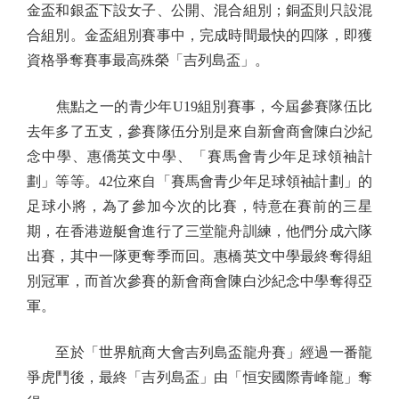
金盃和銀盃下設女子、公開、混合組別；銅盃則只設混
合組別。金盃組別賽事中，完成時間最快的四隊，即獲
資格爭奪賽事最高殊榮「吉列島盃」。
焦點之一的青少年U19組別賽事，今屆參賽隊伍比
去年多了五支，參賽隊伍分別是來自新會商會陳白沙紀
念中學、惠僑英文中學、「賽馬會青少年足球領袖計
劃」等等。42位來自「賽馬會青少年足球領袖計劃」的
足球小將，為了參加今次的比賽，特意在賽前的三星
期，在香港遊艇會進行了三堂龍舟訓練，他們分成六隊
出賽，其中一隊更奪季而回。惠橋英文中學最終奪得組
別冠軍，而首次參賽的新會商會陳白沙紀念中學奪得亞
軍。
至於「世界航商大會吉列島盃龍舟賽」經過一番龍
爭虎鬥後，最終「吉列島盃」由「恒安國際青峰龍」奪