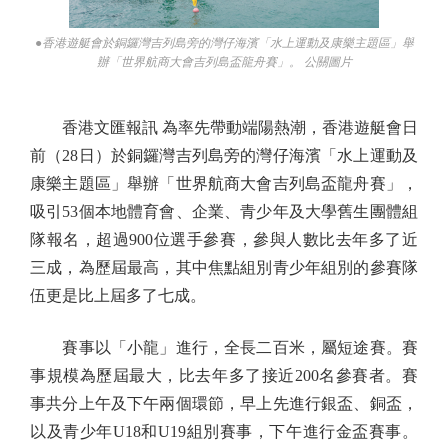
●香港遊艇會於銅鑼灣吉列島旁的灣仔海濱「水上運動及康樂主題區」舉
辦「世界航商大會吉列島盃龍舟賽」。 公關圖片
香港文匯報訊 為率先帶動端陽熱潮，香港遊艇會日
前（28日）於銅鑼灣吉列島旁的灣仔海濱「水上運動及
康樂主題區」舉辦「世界航商大會吉列島盃龍舟賽」，
吸引53個本地體育會、企業、青少年及大學舊生團體組
隊報名，超過900位選手參賽，參與人數比去年多了近
三成，為歷屆最高，其中焦點組別青少年組別的參賽隊
伍更是比上屆多了七成。
賽事以「小龍」進行，全長二百米，屬短途賽。賽
事規模為歷屆最大，比去年多了接近200名參賽者。賽
事共分上午及下午兩個環節，早上先進行銀盃、銅盃，
以及青少年U18和U19組別賽事，下午進行金盃賽事。