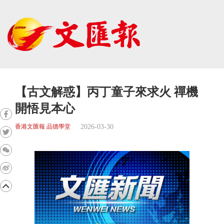
【古文解惑】丙丁童子來求火 禪機
開悟見本心
2026-03-30
香港文匯報 品德學堂