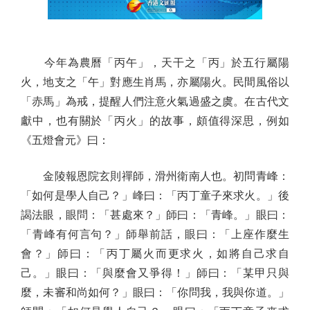
今年為農曆「丙午」，天干之「丙」於五行屬陽
火，地支之「午」對應生肖馬，亦屬陽火。民間風俗以
「赤馬」為戒，提醒人們注意火氣過盛之虞。在古代文
獻中，也有關於「丙火」的故事，頗值得深思，例如
《五燈會元》曰：
金陵報恩院玄則禪師，滑州衛南人也。初問青峰：
「如何是學人自己？」峰曰：「丙丁童子來求火。」後
謁法眼，眼問：「甚處來？」師曰：「青峰。」眼曰：
「青峰有何言句？」師舉前話，眼曰：「上座作麼生
會？」師曰：「丙丁屬火而更求火，如將自己求自
己。」眼曰：「與麼會又爭得！」師曰：「某甲只與
麼，未審和尚如何？」眼曰：「你問我，我與你道。」