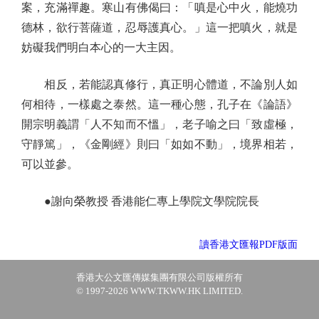
案，充滿禪趣。寒山有佛偈曰：「嗔是心中火，能燒功
德林，欲行菩薩道，忍辱護真心。」這一把嗔火，就是
妨礙我們明白本心的一大主因。
相反，若能認真修行，真正明心體道，不論別人如
何相待，一樣處之泰然。這一種心態，孔子在《論語》
開宗明義謂「人不知而不慍」，老子喻之曰「致虛極，
守靜篤」，《金剛經》則曰「如如不動」，境界相若，
可以並參。
●謝向榮教授 香港能仁專上學院文學院院長
讀香港文匯報PDF版面
香港大公文匯傳媒集團有限公司版權所有
© 1997-2026 WWW.TKWW.HK LIMITED.