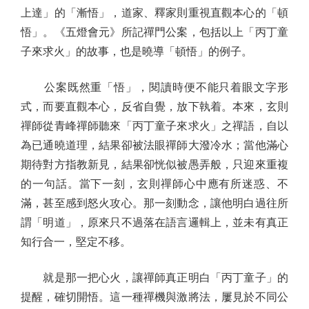
上達」的「漸悟」，道家、釋家則重視直觀本心的「頓
悟」。《五燈會元》所記禪門公案，包括以上「丙丁童
子來求火」的故事，也是曉導「頓悟」的例子。
公案既然重「悟」，閱讀時便不能只着眼文字形
式，而要直觀本心，反省自覺，放下執着。本來，玄則
禪師從青峰禪師聽來「丙丁童子來求火」之禪語，自以
為已通曉道理，結果卻被法眼禪師大潑冷水；當他滿心
期待對方指教新見，結果卻恍似被愚弄般，只迎來重複
的一句話。當下一刻，玄則禪師心中應有所迷惑、不
滿，甚至感到怒火攻心。那一刻動念，讓他明白過往所
謂「明道」，原來只不過落在語言邏輯上，並未有真正
知行合一，堅定不移。
就是那一把心火，讓禪師真正明白「丙丁童子」的
提醒，確切開悟。這一種禪機與激將法，屢見於不同公