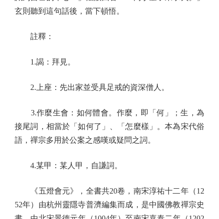
玄則聽到這句話後，當下頓悟。
註釋：
1.謁：拜見。
2.上座：先出家並受具足戒的資深僧人。
3.作麼生會：如何體會。作麼，即「何」；生，為
接尾詞，相當於「如何了」、「怎麼樣」。本為宋代俗
語，禪宗多用於公案之感嘆或疑問之詞。
4.某甲：某人甲，自謙詞。
《五燈會元》，全書共20卷，南宋淳祐十二年（12
52年）由杭州靈隱寺普濟編集而成，是中國佛教禪宗史
書。由北宋景德元年（1004年）至南宋嘉泰二年（1202