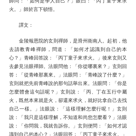
師問：「如何是學人自己？」眼曰：「丙丁童子來求
火。」師於言下頓悟。
譯文：
金陵報恩院的玄則禪師，是滑州衛南人。起初，他
去請教青峰禪師，問道：「如何才認識到自己的本
心？」青峰回答說：「丙丁童子來求火。」後來玄則又
去參見法眼禪師。法眼問他：「你從哪裏來？」玄則回
答：「從青峰那裏來。」法眼問：「青峰說了什麼？」
玄則就把先前青峰說的那句話舉出來。法眼問：「你是
怎麼體會這句話呢？」玄則說：「丙、丁在五行中屬
火，既然本來就是火，卻還來求火，就好比拿自己去找
自己一樣。」法眼說：「這樣理解怎麼行呢！」玄則
說：「我只是這樣理解，不知道和尚您怎麼看？」法眼
說：「你問我，我就告訴你。」玄則便問：「如何才認
識到自己的本心？」法眼回答：「丙丁童子來求火。」