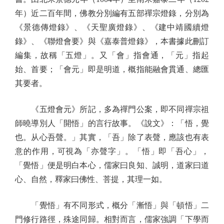
年）近二百年間，佛教分別編有五部禪宗燈錄，分別為
《景德傳燈錄》、《天聖廣燈錄》、《建中靖國續燈
錄》、《聯燈會要》與《嘉泰普燈錄》，本書據此刪訂
編集，故稱「五燈」。又「會」指會通，「元」指起
始、首要；「會元」即是明道，概指能融會貫通、總匯
其要者。
《五燈會元》所記，多為禪門公案，即不同禪宗祖
師曉導別人「開悟」的言行故事。《說文》：「悟，覺
也。从心吾聲。」其實，「吾」除了表聲，應該也有表
意的作用，可視為「亦聲字」。「悟」即「吾心」，
「覺悟」便是明白本心，儒家曰良知、誠明，道家曰道
心、自然，釋家曰佛性、菩提，其理一如。
「覺悟」有不同形式，概分「漸悟」與「頓悟」二
門修行路徑，殊途同歸。相對而言，儒家強調「下學而