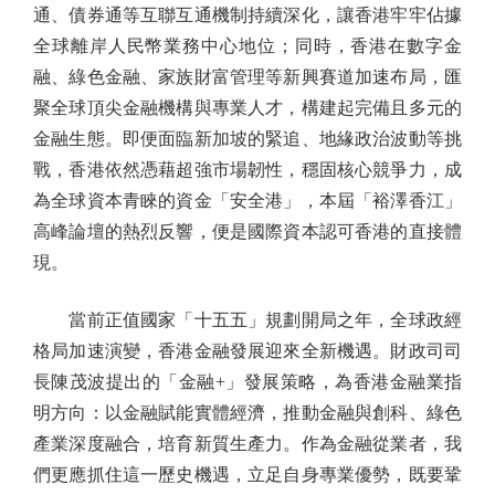
通、債券通等互聯互通機制持續深化，讓香港牢牢佔據
全球離岸人民幣業務中心地位；同時，香港在數字金
融、綠色金融、家族財富管理等新興賽道加速布局，匯
聚全球頂尖金融機構與專業人才，構建起完備且多元的
金融生態。即便面臨新加坡的緊追、地緣政治波動等挑
戰，香港依然憑藉超強市場韌性，穩固核心競爭力，成
為全球資本青睞的資金「安全港」，本屆「裕澤香江」
高峰論壇的熱烈反響，便是國際資本認可香港的直接體
現。
當前正值國家「十五五」規劃開局之年，全球政經
格局加速演變，香港金融發展迎來全新機遇。財政司司
長陳茂波提出的「金融+」發展策略，為香港金融業指
明方向：以金融賦能實體經濟，推動金融與創科、綠色
產業深度融合，培育新質生產力。作為金融從業者，我
們更應抓住這一歷史機遇，立足自身專業優勢，既要鞏