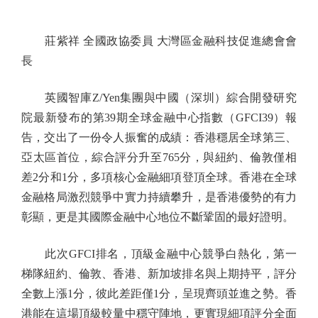
莊紫祥 全國政協委員 大灣區金融科技促進總會會
長
英國智庫Z/Yen集團與中國（深圳）綜合開發研究
院最新發布的第39期全球金融中心指數（GFCI39）報
告，交出了一份令人振奮的成績：香港穩居全球第三、
亞太區首位，綜合評分升至765分，與紐約、倫敦僅相
差2分和1分，多項核心金融細項登頂全球。香港在全球
金融格局激烈競爭中實力持續攀升，是香港優勢的有力
彰顯，更是其國際金融中心地位不斷鞏固的最好證明。
此次GFCI排名，頂級金融中心競爭白熱化，第一
梯隊紐約、倫敦、香港、新加坡排名與上期持平，評分
全數上漲1分，彼此差距僅1分，呈現齊頭並進之勢。香
港能在這場頂級較量中穩守陣地，更實現細項評分全面