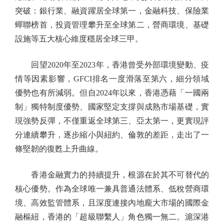
突破：銀行業、融資躍居全球第一，金融科技、保險業
蟬聯榜首，投資管理攀升至全球第二，營商環境、基礎
設施等五大核心維度穩居全球三甲。
回望2020年至2023年，香港曾受外部環境變動、疫
情等因素影響，GFCI排名一度滑落至第六，細分領域
優勢也有所減弱。但自2024年以來，香港憑藉「一國兩
制」獨特制度優勢、國家堅定支撐與成熟市場基礎，實
現強勢反彈，不僅重返全球第三、亞太第一，更實現評
分連續攀升，逐步縮小與紐約、倫敦的差距，走出了一
條堅韌的復甦上升曲線。
香港金融實力的持續提升，根源在於其不可替代的
核心優勢。作為全球唯一兼具普通法體系、低稅營商環
境、高效監管體系，且深度連接內地龐大市場的國際金
融樞紐，香港的「超級聯繫人」角色獨一無二。滬深港