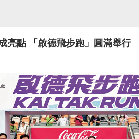
成亮點 「啟德飛步跑」圓滿舉行