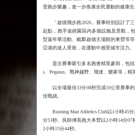
受跑步樂趣，進一步推廣全民運動的健康生
「啟德飛步跑2026」賽事特別設計了三
起點，跑手途經園區內多個設施及景觀，包
型嘉年華活動、毗鄰啟德主場館的東營等等
亞港的迷人景致，在運動中感受城市活力。
是次賽事吸引多名跑會精英參與，包括上屆隊際冠軍消防長跑
s、Pegasus、戰神越野、飛達、樂家等，
以全場最佳33分08秒完成10公里賽事的
佳戰績。
Running Man Athletics Clu
分53秒。吳師傅長跑大本營以2小時14分07秒獲
2小時15分44秒。