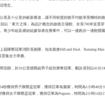
活理念。
公里及十公里的嶄新賽道，讓不同程度的跑手均能享受獨特的
括以「東方之珠」為設計概念的啟德主場館、全長700米並貫
。青少年組及繽紛組參加者在賽事中，可以一邊跑步一邊飽覽
隊、知名跑會Hill and Heal、Running Man Athleti
精英雲集全力爭勝。
周浩朗，於10公里挑戰組男子組別勇奪冠軍。鄺詠淇則以41分2
b以1小時45分24秒獲得男子隊際盃冠軍，獲得亞軍為樂家，時間為1小時46分
得女子隊際盃冠軍，獲得亞軍為Pegasus，時間為2小時14分27秒，