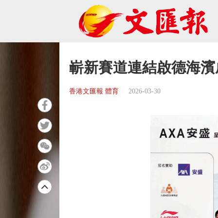
嶄新賽道連結啟德海濱
香港文匯報 體育
2026-03-30