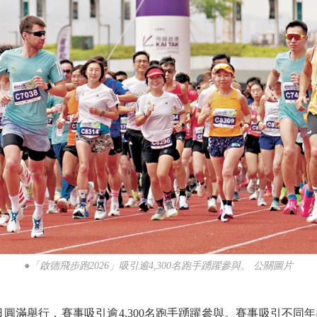
●「啟德飛步跑2026」吸引逾4,300名跑手踴躍參與。 公關圖片
日圓滿舉行，賽事吸引逾4,300名跑手踴躍參與。賽事吸引不同