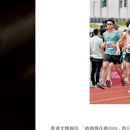
香港文匯報訊 「啟德飛步跑2026」昨