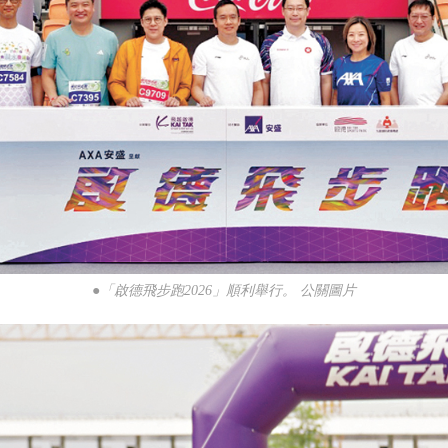
●「啟德飛步跑2026」順利舉行。 公關圖片