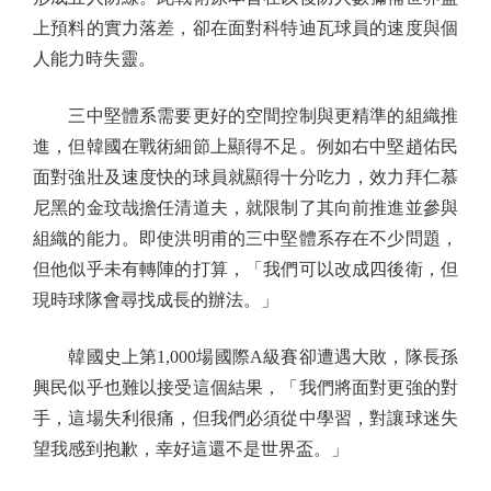
上預料的實力落差，卻在面對科特迪瓦球員的速度與個
人能力時失靈。
三中堅體系需要更好的空間控制與更精準的組織推
進，但韓國在戰術細節上顯得不足。例如右中堅趙佑民
面對強壯及速度快的球員就顯得十分吃力，效力拜仁慕
尼黑的金玟哉擔任清道夫，就限制了其向前推進並參與
組織的能力。即使洪明甫的三中堅體系存在不少問題，
但他似乎未有轉陣的打算，「我們可以改成四後衛，但
現時球隊會尋找成長的辦法。」
韓國史上第1,000場國際A級賽卻遭遇大敗，隊長孫
興民似乎也難以接受這個結果，「我們將面對更強的對
手，這場失利很痛，但我們必須從中學習，對讓球迷失
望我感到抱歉，幸好這還不是世界盃。」