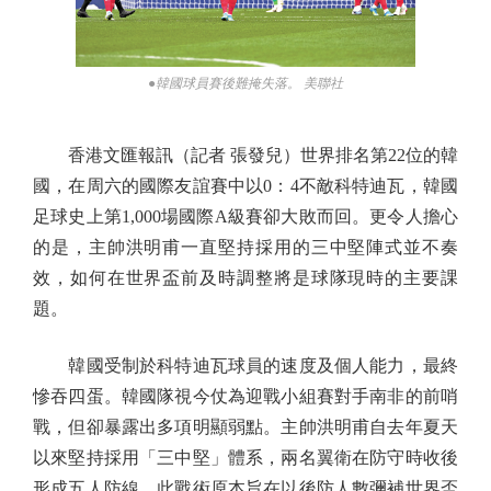
●韓國球員賽後難掩失落。 美聯社
香港文匯報訊（記者 張發兒）世界排名第22位的韓
國，在周六的國際友誼賽中以0：4不敵科特迪瓦，韓國
足球史上第1,000場國際A級賽卻大敗而回。更令人擔心
的是，主帥洪明甫一直堅持採用的三中堅陣式並不奏
效，如何在世界盃前及時調整將是球隊現時的主要課
題。
韓國受制於科特迪瓦球員的速度及個人能力，最終
慘吞四蛋。韓國隊視今仗為迎戰小組賽對手南非的前哨
戰，但卻暴露出多項明顯弱點。主帥洪明甫自去年夏天
以來堅持採用「三中堅」體系，兩名翼衛在防守時收後
形成五人防線。此戰術原本旨在以後防人數彌補世界盃