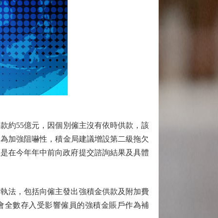
供款約55億元，因個別僱主沒有依時供款，該
費。為加強阻嚇性，積金局建議增設第二級拖欠
標是在今年年中前向政府提交諮詢結果及具體
執法，包括向僱主發出強積金供款及附加費
費會全數存入受影響僱員的強積金賬戶作為補