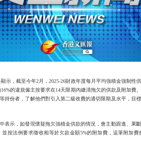
，截至今年2月，2025-26財政年度每月平均強積金強制性
約16%的違規僱主按要求在14天限期內繳清拖欠的供款及附加
等持份者，了解他們對引入第二級收費的適切限期及水平，目
表示，如發現懷疑拖欠強積金供款的情況，會主動跟進、果斷
，並按法例要求徵收相等於欠款金額5%的附加費，這筆附加