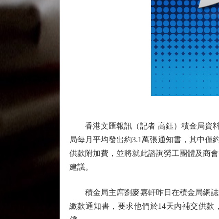
香港文匯報訊（記者 高鈺）積金局資料顯示
局每月平均發出約3.1萬張通知書，其中僅
供款附加費，並將就此諮詢勞工團體及商會
建議。
積金局主席劉麥嘉軒昨日在積金局網誌中
繳款通知書，要求他們於14天內補交供款