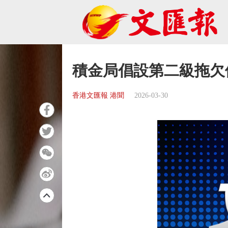
積金局倡設第二級拖欠
香港文匯報 港聞
2026-03-30