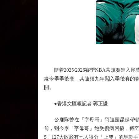
隨着2025/2026賽季NBA常規賽進入
緣今季季後賽，其連續九年闖入季後賽的
開。
●香港文匯報記者 郭正謙
公鹿隊曾在「字母哥」阿迪圖昆保帶領下，
前，到今季「字母哥」飽受傷病困擾，截至
5：127大敗於有七人得分「上雙」的馬