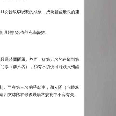
11次晉級季後賽的成績，成為聯盟最長的連
但具體排名依然充滿變數。
一只是時間問題。然而，從第五名的速龍到第
的門票（前六名），稍有不慎便可能跌入殘酷
而在第三名的爭奪中，湖人隊（48勝26
這四支球隊在最後幾場常規賽中不容有失。