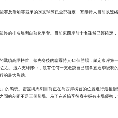
及附加賽競爭的20支球隊已全部確定，塞爾特人目前以連續
終的排名展開白熱化爭奪。目前東西岸前十名雖然已經確定，
的戰績高踞榜首，領先身後的塞爾特人4.5個勝場，鎖定東岸第
5場左右。這六支球隊中，沒有任何一支敢說自己穩拿直通季後賽
程的最大焦點。
的態勢。雷霆與馬刺目前正在為西岸榜首的位置進行最後衝刺。
之間的差距不足三個勝場。為了在首輪季後賽中握有主場優勢，