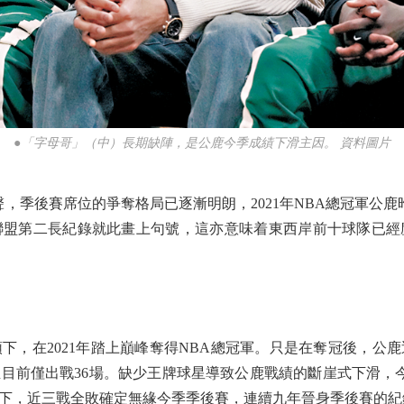
●「字母哥」（中）長期缺陣，是公鹿今季成績下滑主因。 資料圖片
尾聲，季後賽席位的爭奪格局已逐漸明朗，2021年NBA總冠軍公鹿
聯盟第二長紀錄就此畫上句號，這亦意味着東西岸前十球隊已經
在2021年踏上巔峰奪得NBA總冠軍。只是在奪冠後，公
目前僅出戰36場。缺少王牌球星導致公鹿戰績的斷崖式下滑，
刺手下，近三戰全敗確定無緣今季季後賽，連續九年晉身季後賽的