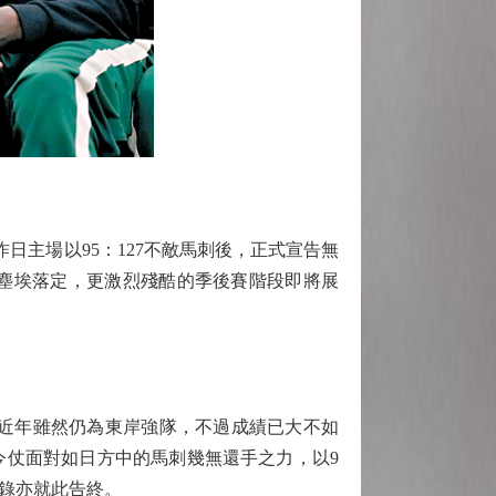
昨日主場以95：127不敵馬刺後，正式宣告無
塵埃落定，更激烈殘酷的季後賽階段即將展
鹿近年雖然仍為東岸強隊，不過成績已大不如
今仗面對如日方中的馬刺幾無還手之力，以9
紀錄亦就此告終。