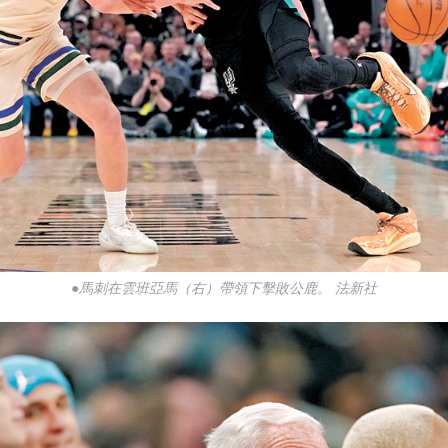
●馬刺在雲班亞馬（右）帶領下擊敗公鹿。 法新社