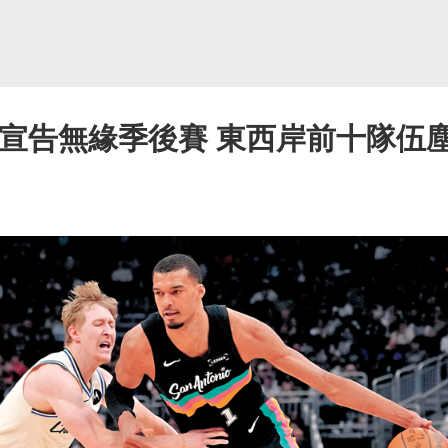
陣宣告無緣季後賽 東西岸前十隊伍