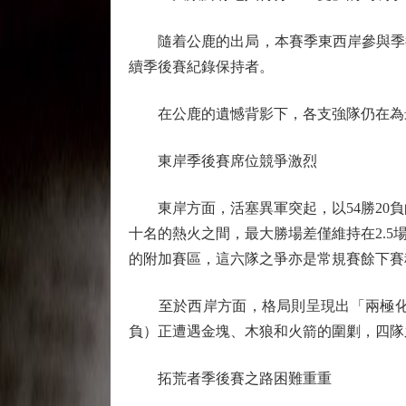
隨着公鹿的出局，本賽季東西岸參與季後賽
續季後賽紀錄保持者。
在公鹿的遺憾背影下，各支強隊仍在為最
東岸季後賽席位競爭激烈
東岸方面，活塞異軍突起，以54勝20負
十名的熱火之間，最大勝場差僅維持在2.
的附加賽區，這六隊之爭亦是常規賽餘下賽
至於西岸方面，格局則呈現出「兩極化」
負）正遭遇金塊、木狼和火箭的圍剿，四隊
拓荒者季後賽之路困難重重