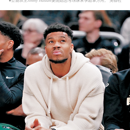
●公鹿班主Jimmy Haslam要開始思考球隊來季組軍方向。 美聯社