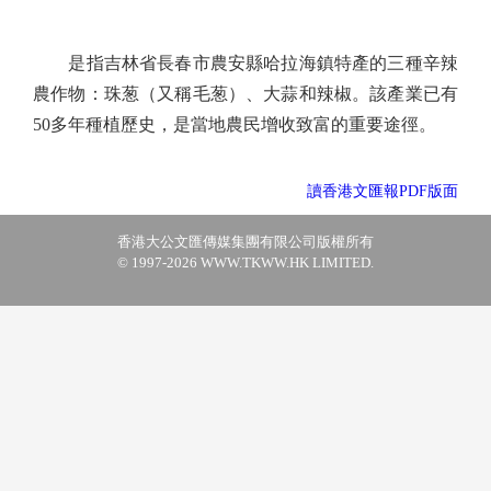
是指吉林省長春市農安縣哈拉海鎮特產的三種辛辣
農作物：珠葱（又稱毛葱）、大蒜和辣椒。該產業已有
50多年種植歷史，是當地農民增收致富的重要途徑。
讀香港文匯報PDF版面
香港大公文匯傳媒集團有限公司版權所有
© 1997-2026 WWW.TKWW.HK LIMITED.