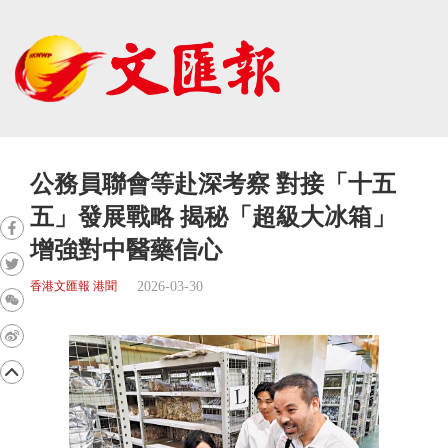
公務員聯會等赴深考察 對接「十五
五」發展戰略 揭秘「超級大冰箱」
增強對中醫藥信心
2026-03-30
香港文匯報 港聞