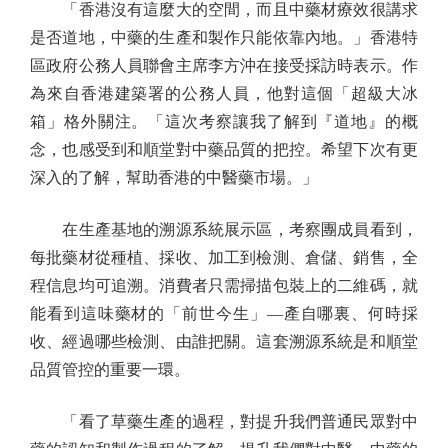
「香港沒有這麼大的空間，而且中藥材療效很講求
是否道地，中藥的生產和製作只能依靠內地。」香港特
區政府公務人員聯會主席李方沖在接受採訪時表示。作
為來自香港建築署的公務人員，他對這個「超級大冰
箱」格外關注。「這次考察讓我了解到『道地』的概
念，也感受到和順堂對中藥品質的把控。希望下次有更
深入的了解，幫助香港的中醫藥市場。」
在生產基地的溯源系統展示區，考察團成員看到，
每批藥材從種植、採收、加工到檢測、倉儲、銷售，全
程信息均可追溯。消費者只需掃描包裝上的二維碼，就
能看到這味藥材的「前世今生」—產自哪裏、何時採
收、經過哪些檢測、由誰把關。這套溯源系統是和順堂
品質管控的重要一環。
「看了草藥生產的過程，對提升我們普通民眾對中