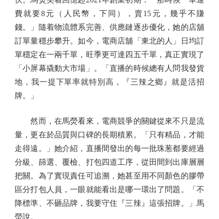
費就要8元（人民幣，下同），賣15元，幾乎不賺
錢。」隨着物流體系完善、供應鏈逐步優化，她的店舖
訂單量穩步攀升。如今，電商店舖「東北的人」日均訂
單穩定在一兩千單，旺季更可達四五千單，真正實現了
「小屏幕撬動大市場」。「直播的時候總有人問我發貨
地，我一提下單率就特別高，『三辣之鄉』就是活招
牌。」
然而，在馬熒看來，電商競爭的關鍵從來不只是流
量，更在於品質與口碑的長期積累。「只有精品，才能
走得遠。」她介紹，直播間發出的每一批珠葱都要經過
分級、篩選、覆檢、打包四道工序，從田間到出庫層層
把關。為了實現責任可追溯，她甚至用不同顏色的膠帶
區分打包人員，一眼就能看出是哪一環出了問題。「不
降標準、不砸品牌，我要守住『三辣』這張招牌。」馬
熒說。