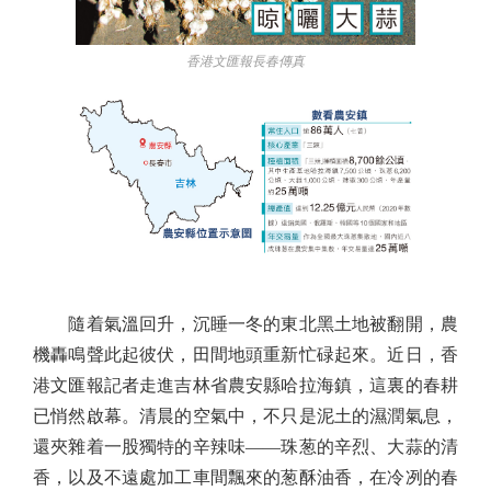
香港文匯報長春傳真
隨着氣溫回升，沉睡一冬的東北黑土地被翻開，農
機轟鳴聲此起彼伏，田間地頭重新忙碌起來。近日，香
港文匯報記者走進吉林省農安縣哈拉海鎮，這裏的春耕
已悄然啟幕。清晨的空氣中，不只是泥土的濕潤氣息，
還夾雜着一股獨特的辛辣味——珠葱的辛烈、大蒜的清
香，以及不遠處加工車間飄來的葱酥油香，在冷冽的春