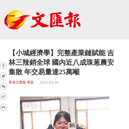
【小城經濟學】完整產業鏈賦能 吉
林三辣銷全球 國內近八成珠葱農安
集散 年交易量達25萬噸
2026-03-30
香港文匯報 專題