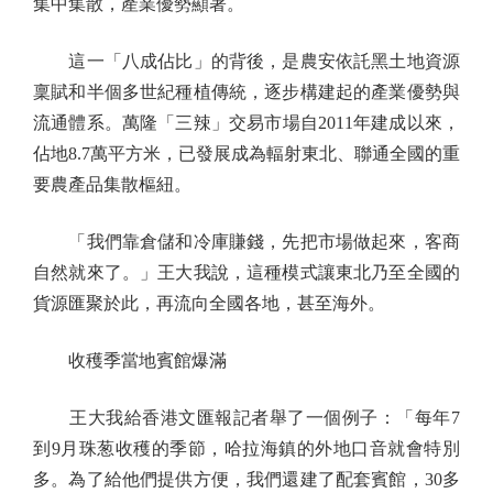
集中集散，產業優勢顯著。
這一「八成佔比」的背後，是農安依託黑土地資源
稟賦和半個多世紀種植傳統，逐步構建起的產業優勢與
流通體系。萬隆「三辣」交易市場自2011年建成以來，
佔地8.7萬平方米，已發展成為輻射東北、聯通全國的重
要農產品集散樞紐。
「我們靠倉儲和冷庫賺錢，先把市場做起來，客商
自然就來了。」王大我說，這種模式讓東北乃至全國的
貨源匯聚於此，再流向全國各地，甚至海外。
收穫季當地賓館爆滿
王大我給香港文匯報記者舉了一個例子：「每年7
到9月珠葱收穫的季節，哈拉海鎮的外地口音就會特別
多。為了給他們提供方便，我們還建了配套賓館，30多