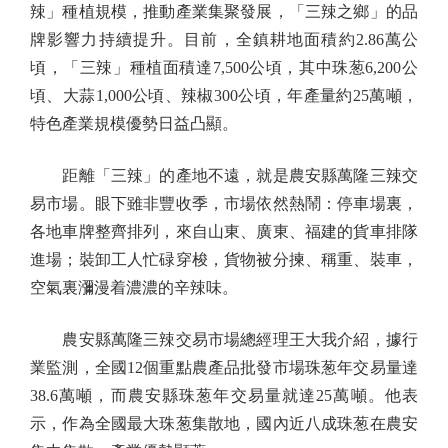
辣」種植規模，推動產業集聚發展，「三辣之鄉」的品
牌影響力持續提升。目前，全鎮耕地面積約2.86萬公
頃，「三辣」種植面積達7,500公頃，其中珠葱6,200公
頃、大蒜1,000公頃、辣椒300公頃，年產量約25萬噸，
特色產業規模優勢日益凸顯。
距離「三辣」的產地不遠，就是農安縣萬隆三辣交
易市場。眼下雖非豐收季，市場依然熱鬧：停車場裏，
各地車牌整齊排列，來自山東、廣東、福建的貨車排隊
進場；裝卸工人忙碌穿梭，貨物被分揀、稱重、裝車，
空氣裏瀰漫着濃濃的辛辣味。
農安縣萬隆三辣交易市場總經理王大我介紹，據行
業監測，全國12個重點農產品批發市場珠葱年交易量達
38.6萬噸，而農安縣珠葱年交易量就達25萬噸。他表
示，作為全國最大珠葱集散地，國內近八成珠葱在農安