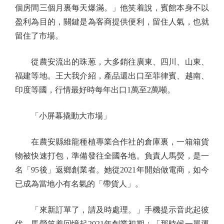
個房間三個月裏每天爆滿。」他笑着說，賓館本身不以
盈利為目的，關鍵是為客商提供便利，留住人氣，也就
留住了市場。
從農安流出的珠葱，大多銷往廣東、四川、山東、
福建等地。王大我介紹，產品還出口至菲律賓、越南、
印度等國，行情最好時每年出口1萬至2萬噸。
「小屏幕撬動大市場」
在農安縣維龍種植專業合作社的倉庫裏，一箱箱貨
物被快速打包，準備發往全國各地。負責人馬熒，是一
名「95後」返鄉創業者。她從2021年開始做電商，如今
已成為當地小有名氣的「帶貨人」。
「來新訂單了，請及時處理。」手機提示音此起彼
伏。馬熒笑着回憶起2021年創業初期：「那時候一單運