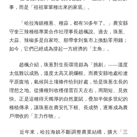
事，而是「祖祖輩輩種出來的家底」。
「哈拉海鎮種葱、種蒜，都有50多年了。」農安縣
守奎三辣種植專業合作社理事長趙楓說。過去，珠葱、
大蒜、辣椒多是自家吃、順帶拿到集市上換點零用錢；
如今，它們已經成為撐起一方經濟的「主角」。
趙楓介紹，珠葱對生長環境頗為「挑剔」——溫度
太低難以成熟，溫度太高又易爛根。而農安縣地處松遼
平原腹地，氣候與土壤條件恰到好處，恰是珠葱生長的
理想之地。從播種到收穫僅需百天左右，周期短、見效
快。正是這種得天獨厚的自然稟賦，疊加半個多世紀的
種植傳承，讓珠葱在農安扎下根、長成勢，逐漸成為農
戶增收的「主力作物」。
近年來，哈拉海鎮不斷調整農業結構，擴大「三