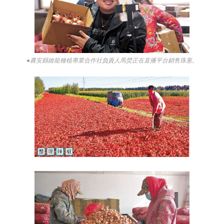
●農安縣維龍種植專業合作社負責人馬熒正在直播平台銷售珠葱。