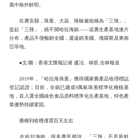
風中格外鮮明。
在農安縣，珠葱、大蒜、辣椒被統稱為「三辣」。
提起「三辣」，繞不開哈拉海鎮——這裏生產基地連片
分布，產品不僅暢銷全國，還遠銷美國、俄羅斯及東南
亞等地。
●文/圖：香港文匯報記者 盧冶、林凱 吉林報道
2019年，「哈拉海珠葱」獲得國家農產品地理標誌
登記認證；目前，全鎮已建成9萬畝珠葱標準化種植基
地，並入選全國綠色食品原料標準化生產基地，特色產
業優勢持續鞏固。
播種到收穫僅需百天左右
在哈拉海鎮，很多農民都說，「三辣」不是新鮮