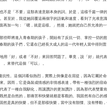
，也不是「不要」這類表達意願本身的詞。於是，這樣千篇一律
。甚至於，我從她回覆這兩個字的語氣和速度，看到了允准意
面再加一句：「嗯，就是這樣。」然後，她就把自己所允准的一
些即將進入青春期的孩子，開始有了反抗一切、掌控一切的慾
春期的孩子們，它還在已經長大成人的這一代年輕人當中得到普
用「好」或者「不好」來回答問題了。畢竟，說「好」就代表
 ， 來替代這個「可以」 。
違抗性。這個詞看似熱烈，實際上倒像是在屈從，因為它屬於命
來。因而，它是偽裝成情感的非情感表達，帶有一種強烈的宿
代表了一種自我馴化，而讓讚許的更加讚許，因為那代表雙重
既然是自然的，那痛苦和快樂就都是客觀的。我固然有自己的
固然是真的快樂，但不是那樣快樂，當中沒有顫慄、沒有悸動，