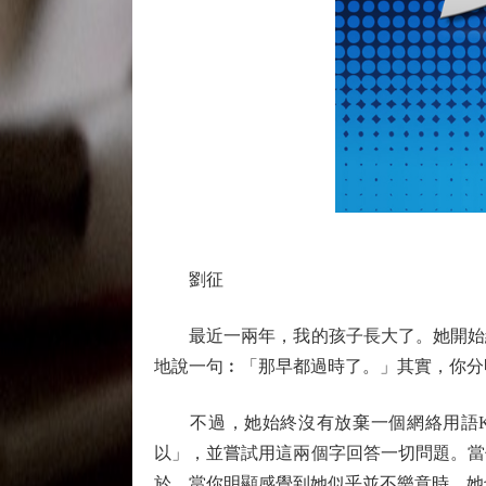
劉征
最近一兩年，我的孩子長大了。她開始經
地說一句︰「那早都過時了。」其實，你分
不過，她始終沒有放棄一個網絡用語KY
以」，並嘗試用這兩個字回答一切問題。當
於，當你明顯感覺到她似乎並不樂意時，她也