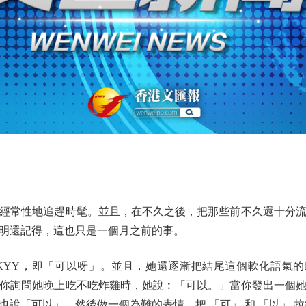
常性地追趕時髦。並且，在不久之後，把那些前不久還十分流
明還記得，這也只是一個月之前的事。
Y，即「可以呀」。並且，她還逐漸把結尾這個軟化語氣的助
你詢問她晚上吃不吃炸雞時，她說︰「可以。」當你發出一個
說「可以」，然後做一個為難的表情，把 「可」 和 「以」 