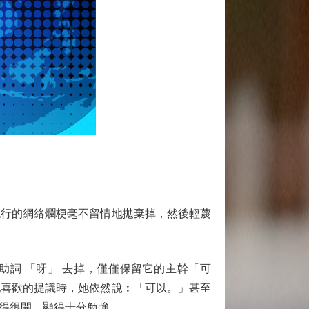
行的網絡爛梗毫不留情地拋棄掉，然後輕蔑
詞 「呀」 去掉，僅僅保留它的主幹「可
她喜歡的提議時，她依然說︰「可以。」甚至
拉得很開，顯得十分勉強。