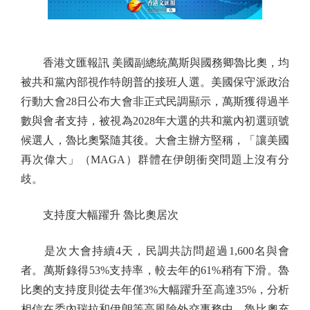
香港文匯報訊 美國副總統萬斯與國務卿魯比奧，均
被共和黨內部視作特朗普的接班人選。美國保守派政治
行動大會28日公布大會非正式民調顯示，萬斯獲得過半
數與會者支持，被視為2028年大選的共和黨內初選頭號
候選人，魯比奧緊隨其後。大會主辦方堅稱，「讓美國
再次偉大」（MAGA）群體在伊朗衝突問題上沒有分
歧。
支持度大幅躍升 魯比奧居次
是次大會持續4天，民調共訪問超過1,600名與會
者。萬斯錄得53%支持率，較去年的61%稍有下滑。魯
比奧的支持度則從去年僅3%大幅躍升至高達35%，分析
相信在委內瑞拉和伊朗等高風險外交事務中，魯比奧充