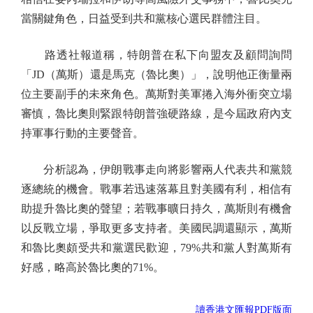
當關鍵角色，日益受到共和黨核心選民群體注目。
路透社報道稱，特朗普在私下向盟友及顧問詢問
「JD（萬斯）還是馬克（魯比奧）」，說明他正衡量兩
位主要副手的未來角色。萬斯對美軍捲入海外衝突立場
審慎，魯比奧則緊跟特朗普強硬路線，是今屆政府內支
持軍事行動的主要聲音。
分析認為，伊朗戰事走向將影響兩人代表共和黨競
逐總統的機會。戰事若迅速落幕且對美國有利，相信有
助提升魯比奧的聲望；若戰事曠日持久，萬斯則有機會
以反戰立場，爭取更多支持者。美國民調還顯示，萬斯
和魯比奧頗受共和黨選民歡迎，79%共和黨人對萬斯有
好感，略高於魯比奧的71%。
讀香港文匯報PDF版面