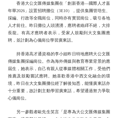
香港大公文匯傳媒集團在「創新香港—國際人才嘉
年華2026」設置招聘攤位（3E10），提供集團管培生、
採編、行政等全職崗位，同時亦有實習崗位，吸引各地
人才前往。昨日攤位人頭湧湧，應聘者絡繹不絕，大排
長龍。有高才應聘者表示，受家人鼓勵到大文集團應
聘，並計劃為心儀崗位學習廣東話。
持香港高才通資格的李小姐昨日特地應聘大公文匯
傳媒集團採編崗位。作為海外傳媒與教育專業背景的應
屆生，她表示，自己有親人從事媒體相關工作，受他們
推薦及鼓勵嘗試應聘。她喜歡香港中西文化融合的環
境，昨日在大文集團攤位經了解後知悉，能懂廣東話亦
十分重要，故計劃主動學習廣東話，希望通過努力爭取
心儀崗位。
另一參觀者歐先生笑言「是專為大公文匯傳媒集團