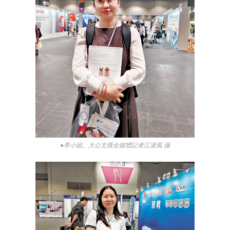
●李小姐。大公文匯全媒體記者江凌風 攝