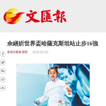
佘繕妡世界盃哈薩克斯坦站止步16強
2026-03-29
香港文匯報 體育