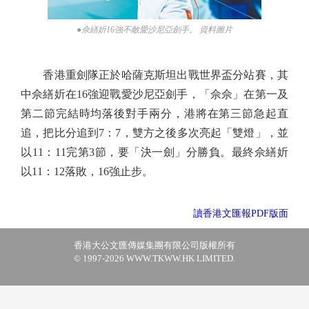
●佘繕妡16強不敵愛沙尼亞劍手。 資料圖片
香港重劍隊正於哈薩克斯坦出戰世界盃分站賽，其
中佘繕妡在16強迎戰愛沙尼亞劍手，「佘佘」在第一及
第二節完結時均落後對手兩分，港將在第三節急起直
追，把比分追到7：7，雙方之後多次亮起「雙燈」，並
以11：11完第3節，要「決一劍」分勝負。最終佘繕妡
以11：12落敗，16強止步。
讀香港文匯報PDF版面
香港大公文匯傳媒集團有限公司版權所有
© 1997-2026 WWW.TKWW.HK LIMITED.