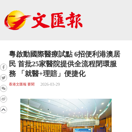
粵啟動國際醫療試點 6招便利港澳居
民 首批25家醫院提供全流程閉環服
務 「就醫+理賠」便捷化
2026-03-29
香港文匯報 要聞