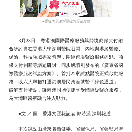
●香港大學深圳醫院院長張文智
3月28日，粵港澳國際醫療服務與跨境商保支付融
合研討會在香港大學深圳醫院召開。內地與港澳醫療、
保險、科技領域專家齊聚，圍繞跨境醫療服務痛點、商
保支付創新等議題研討，同步解讀剛發布的《廣東省國
際醫療服務試點方案》。首批25家試點醫院正式啟動服
務，以六大舉措打通港澳居民跨境就醫「綠色通道」，
破解支付堵點，讓港澳同胞便捷享受國際級醫療服務，
為大灣區醫療融合注入動力。
●文 ／ 圖：香港文匯報記者 郭若溪 深圳報道
本次試點由廣東省衞健委、省醫保局、省藥監局聯