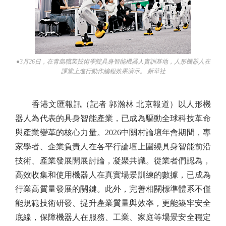
●3月26日，在青島職業技術學院具身智能機器人實訓基地，人形機器人在
課堂上進行動作編程效果演示。 新華社
香港文匯報訊（記者 郭瀚林 北京報道）以人形機
器人為代表的具身智能產業，已成為驅動全球科技革命
與產業變革的核心力量。2026中關村論壇年會期間，專
家學者、企業負責人在各平行論壇上圍繞具身智能前沿
技術、產業發展開展討論，凝聚共識。從業者們認為，
高效收集和使用機器人在真實場景訓練的數據，已成為
行業高質量發展的關鍵。此外，完善相關標準體系不僅
能規範技術研發、提升產業質量與效率，更能築牢安全
底線，保障機器人在服務、工業、家庭等場景安全穩定