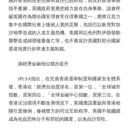
國對香港的歷史任務和責任已經終結，與其對香港事務
指手畫腳，英國政府更應把精力放在自身事務。該會呼
籲英國作為聯合國安理會常任理事國之一，應將注意力
集中在國際社會上慘絕人寰的災難，包括巴以衝突對加
沙地帶造成的人道主義危機、美國和以色列對伊朗發動
襲擊造成婦孺慘重傷亡等，也不應容許美國對部分國家
霸道地實行的單邊主義制裁。
港經濟金融地位穩步提升
IPLSA指出，在完善香港選舉制度和國家安全體系
後，香港在「經濟自由度排名」居第一位，「全球城市
指數」居第四位，「全球金融中心指數」居第三位。在
香港法治環境不斷改善情況下，英國應該重啟與香港相
關引渡條例，修補雙方的司法互助程序。英國不能繼續
成為包庇恐怖分子和罪犯的國度，以免自討苦吃。