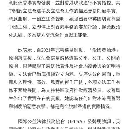
意貶低香港實際發展，並對香港現狀進行不實指控。其
中關於立法會選舉及立法會工作的描述更是罔顧事實、
惡意曲解。一如立法會聲明，她強烈要求英國切實尊重
中國主權，立即停止對香港事務的妄加評論，摒棄政治
化思維，多為雙方交流合作貢獻正能量。
她表示，自2021年完善選舉制度、「愛國者治港」
原則落實後，立法會選舉嚴格遵循公平、公正、公開的
原則，同時體現了廣泛代表性及社會均衡參與的鮮明特
徵。立法會已徹底扭轉對立內耗、失序失效的局面，重
新步入理性、高效、務實的運作正軌，各項立法工作有
條不紊地展開，為支持特區政府推動經濟發展、改善民
生作出了實實在在的貢獻。她認為任何針對本港完善選
舉制度的惡意攻擊，都是完全脫離香港的實際情況。
國際公益法律服務協會（IPLSA）發聲明強調，英