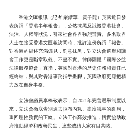
香港文匯報訊（記者 嚴鍇華、黃子龍）英國近日發
表所謂「香港半年報告」，公然抹黑及詆毀香港社會、
法治、人權等狀況，引來社會各界強烈譴責。多名政界
人士在接受香港文匯報訪問時，批評這份所謂「報告」
對香港的描述充滿偏見，刻意抹黑，對立法會選舉和議
會工作更是斷章取義、不盡不實。律師團體「國際公益
法律服務協會」直指，英國對香港的歷史任務和責任已
經終結，與其對香港事務指手畫腳，英國政府更應把精
力放在自身事務。
立法會議員李梓敬表示，自2021年完善選舉制度以
來，立法會徹底告別過去拉布內耗、癱瘓議事的亂局，
重回理性務實的正軌。立法工作高效推進，切實協助政
府推動經濟和改善民生，這些成績大家有目共睹。