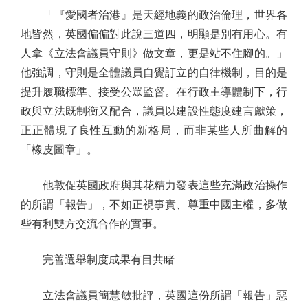
「『愛國者治港』是天經地義的政治倫理，世界各
地皆然，英國偏偏對此說三道四，明顯是別有用心。有
人拿《立法會議員守則》做文章，更是站不住腳的。」
他強調，守則是全體議員自覺訂立的自律機制，目的是
提升履職標準、接受公眾監督。在行政主導體制下，行
政與立法既制衡又配合，議員以建設性態度建言獻策，
正正體現了良性互動的新格局，而非某些人所曲解的
「橡皮圖章」。
他敦促英國政府與其花精力發表這些充滿政治操作
的所謂「報告」，不如正視事實、尊重中國主權，多做
些有利雙方交流合作的實事。
完善選舉制度成果有目共睹
立法會議員簡慧敏批評，英國這份所謂「報告」惡