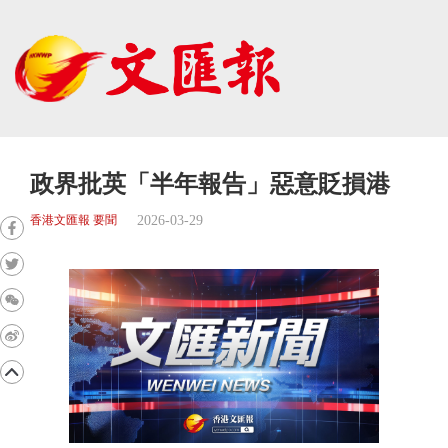
政界批英「半年報告」惡意貶損港
2026-03-29
香港文匯報 要聞