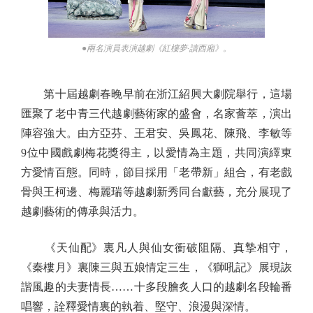
●兩名演員表演越劇《紅樓夢·讀西廂》。
第十屆越劇春晚早前在浙江紹興大劇院舉行，這場
匯聚了老中青三代越劇藝術家的盛會，名家薈萃，演出
陣容強大。由方亞芬、王君安、吳鳳花、陳飛、李敏等
9位中國戲劇梅花獎得主，以愛情為主題，共同演繹東
方愛情百態。同時，節目採用「老帶新」組合，有老戲
骨與王柯邊、梅麗瑞等越劇新秀同台獻藝，充分展現了
越劇藝術的傳承與活力。
《天仙配》裏凡人與仙女衝破阻隔、真摯相守，
《秦樓月》裏陳三與五娘情定三生，《獅吼記》展現詼
諧風趣的夫妻情長……十多段膾炙人口的越劇名段輪番
唱響，詮釋愛情裏的執着、堅守、浪漫與深情。