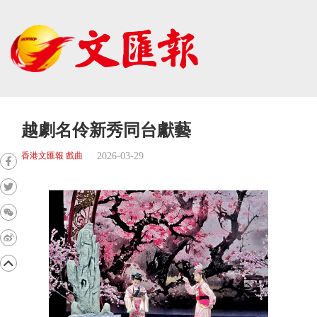
越劇名伶新秀同台獻藝
2026-03-29
香港文匯報 戲曲