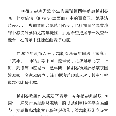
「00後」越劇尹派小生梅麗瑞第四年參加越劇春
晚，此次飾演《紅樓夢·讀西廂》中的賈寶玉。她受訪
時表示︰「與前輩同台既感到心安，也從前輩的專業演
繹中感受到藝術之路無捷徑。」她希望把握每一次登台
機會，在傳承中錘煉戲曲表演功底。
自2017年創辦以來，越劇春晚每年圍繞「家庭」
「英雄」「神話」等不同主題呈現，足跡遍布北京、上
海、武漢等10座城市。數年間，越劇春晚累計參演院團
近30家、名家50餘位，線下觀演近10萬人次，其中年輕
觀眾佔比超七成。
越劇春晚製作人裘建平表示，今年是越劇誕辰120
周年，紹興作為越劇發源地，將以越劇春晚等平台為紐
帶，持續推動越劇文化保護與傳承，讓越劇藝術之花常