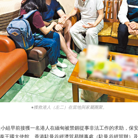
●獲救港人（左二）在當地與家屬團聚。
小組早前接獲一名港人在緬甸被禁錮從事非法工作的求助，保安
泰王國大使館、香港駐曼谷經濟貿易辦事處（駐曼谷經貿辦）