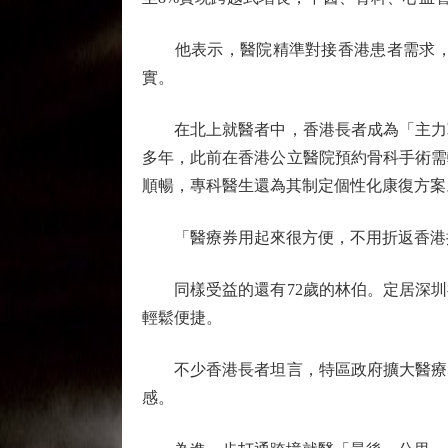
他表示，醫院精準對接香港患者需求，開
實。
在北上就醫者中，香港長者成為「主力軍
多年，此前在香港公立醫院預約骨科手術需
順暢，專科醫生還為其制定個性化康復方案
「醫療券用起來很方便，不用折返香港排
同樣受益的還有72歲的林伯。定居深圳
輕鬆便捷。
不少香港長者坦言，特區政府擴大醫療券
感。