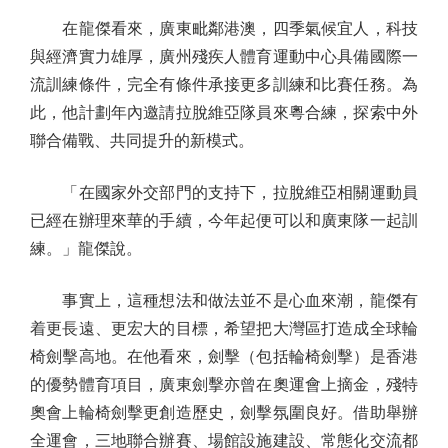
在龍傑看來，廣東毗鄰港澳，四季氣候宜人，科技
與經濟實力雄厚，廣州殘疾人體育運動中心具備國際一
流訓練條件，完全有條件承接更多訓練和比賽任務。為
此，他計劃年內邀請拉脫維亞隊員來粵合練，探索中外
聯合備戰、共同提升的新模式。
「在國家外交部門的支持下，拉脫維亞相關運動員
已經在辦理來華的手續，今年起便可以和廣東隊一起訓
練。」龍傑說。
事實上，這種想法和做法並不是心血來潮，龍傑有
着更長遠、更宏大的目標，希望把大灣區打造成全球輪
椅劍擊高地。在他看來，劍擊（包括輪椅劍擊）是香港
的優勢體育項目，廣東劍擊亦曾在奧運會上摘金，殘特
奧會上輪椅劍擊更創造歷史，劍擊氛圍良好。借助舉辦
全運會，三地聯合辦賽、場館設施建設、常態化交流都