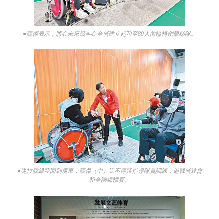
●龍傑表示，將在未來幾年在全省建立起70至80人的輪椅劍擊梯隊。
●從拉脫維亞回到廣東，龍傑（中）馬不停蹄指導隊員訓練，備戰省運會
和全國錦標賽。