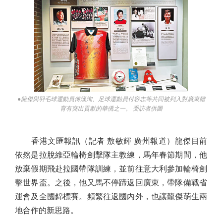
●龍傑與羽毛球運動員傅漢洵、足球運動員付容志等共同被列入對廣東體
育有突出貢獻的華僑之一。 受訪者供圖
香港文匯報訊（記者 敖敏輝 廣州報道）龍傑目前
依然是拉脫維亞輪椅劍擊隊主教練，馬年春節期間，他
放棄假期飛赴拉國帶隊訓練，並前往意大利參加輪椅劍
擊世界盃。之後，他又馬不停蹄返回廣東，帶隊備戰省
運會及全國錦標賽。頻繁往返國內外，也讓龍傑萌生兩
地合作的新思路。