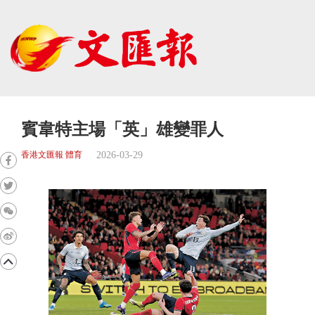
賓韋特主場「英」雄變罪人
2026-03-29
香港文匯報 體育