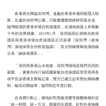
夜幕再次降臨深圳灣。遠處的香港米埔同樣隱入暗
夜，近處的深圳灣公園，只餘幾盞暖燈靜靜照着步道。
隔灣相望的香港米埔自然保護區，在濕地保護上有着數
十年的深厚積澱。2023年1月，深圳福田紅樹林自然保
護區與香港米埔自然保護區正式簽署《深圳灣（後海
灣）濕地保育合作框架協議》，首次明確將兩地濕地確
立為「姊妹保護區」。
「深圳與香港山水相連，深圳灣濕地是我們共同的
家園。」廣東內伶仃福田國家級自然保護區管理局局長
胡平告訴香港文匯報記者，雙方已建立起常態化聯絡機
制，輪流召開論壇，協同制定年度計劃。
在具體行動上，兩地針對黑臉琵鷺等旗艦物種約定
「統一時間、統一方法」開展同步調查。針對外來物種