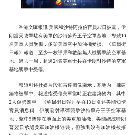
香港文匯報訊 美國和沙特阿拉伯官員27日披露，伊
朗當天攻擊駐有美軍的沙特蘇丹王子空軍基地，導致10
名美軍人員受傷，多架美軍空中加油機受損。《華爾街
日報》報道，至少一枚導彈和數架無人機襲擊該空軍基
地。過去一周，超過24名美軍士兵在伊朗對沙特的空軍
基地襲擊中受傷。
報道引述社媒片段和雷達圖像顯示，基地內一棟建
築物被擊中。報道指受傷美軍當時正在建築物內，其中
2人傷勢嚴重。《華爾街日報》早在13日引述美國知情
官員消息稱，伊朗發射導彈襲擊沙特蘇丹王子空軍基
地，擊中5架停在地面上的美軍加油機。美國總統特朗
普翌日承認美軍加油機遇襲，但強調沒有加油機被摧