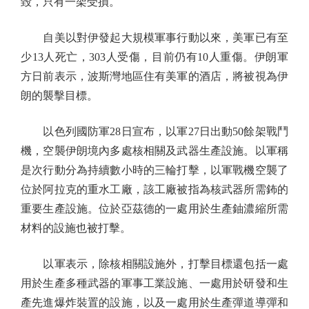
毀，只有一架受損。
自美以對伊發起大規模軍事行動以來，美軍已有至
少13人死亡，303人受傷，目前仍有10人重傷。伊朗軍
方日前表示，波斯灣地區住有美軍的酒店，將被視為伊
朗的襲擊目標。
以色列國防軍28日宣布，以軍27日出動50餘架戰鬥
機，空襲伊朗境內多處核相關及武器生產設施。以軍稱
是次行動分為持續數小時的三輪打擊，以軍戰機空襲了
位於阿拉克的重水工廠，該工廠被指為核武器所需鈽的
重要生產設施。位於亞茲德的一處用於生產鈾濃縮所需
材料的設施也被打擊。
以軍表示，除核相關設施外，打擊目標還包括一處
用於生產多種武器的軍事工業設施、一處用於研發和生
產先進爆炸裝置的設施，以及一處用於生產彈道導彈和