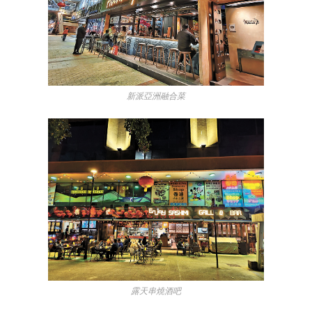
新派亞洲融合菜
露天串燒酒吧