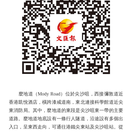
麼地道（Mody Road）位於尖沙咀，西接彌敦道近
香港凱悅酒店，橫跨漆咸道南，東北連接科學館道近尖
東消防局。其中，麼地道的東段是尖沙咀東一帶的主要
道路。麼地道地底設有一條行人隧道，沿途設有多個出
入口，呈東西走向，可通往港鐵尖東站及尖沙咀站。從