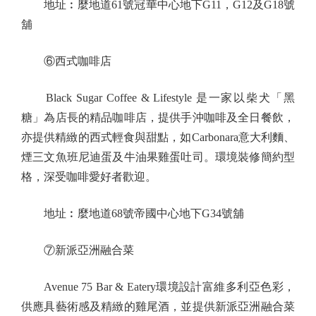
地址︰麼地道61號冠華中心地下G11，G12及G18號
舖
⑥西式咖啡店
Black Sugar Coffee & Lifestyle 是一家以柴犬「黑
糖」為店長的精品咖啡店，提供手沖咖啡及全日餐飲，
亦提供精緻的西式輕食與甜點，如Carbonara意大利麵、
煙三文魚班尼迪蛋及牛油果雞蛋吐司。環境裝修簡約型
格，深受咖啡愛好者歡迎。
地址︰麼地道68號帝國中心地下G34號舖
⑦新派亞洲融合菜
Avenue 75 Bar & Eatery環境設計富維多利亞色彩，
供應具藝術感及精緻的雞尾酒，並提供新派亞洲融合菜