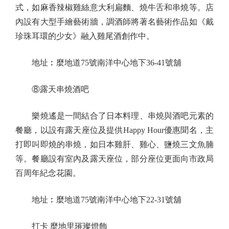
式，如麻香辣椒雞絲意大利扁麵、燒牛舌和串燒等。店
內設有大型手繪藝術牆，調酒師將著名藝術作品如《戴
珍珠耳環的少女》融入雞尾酒創作中。
地址︰麼地道75號南洋中心地下36-41號舖
⑧露天串燒酒吧
樂燒遙是一間結合了日本料理、串燒與酒吧元素的
餐廳，以設有露天座位及提供Happy Hour優惠聞名，主
打即叫即燒的串燒，如日本雞肝、雞心、鹽燒三文魚腩
等。餐廳設有室內及露天座位，部分座位更面向市政局
百周年紀念花園。
地址︰麼地道75號南洋中心地下22-31號舖
打卡 麼地里璀璨燈飾