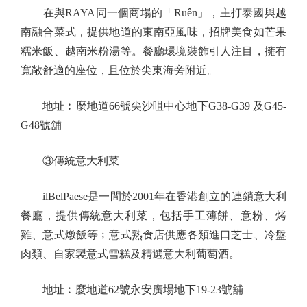
在與RAYA同一個商場的「Ruên」，主打泰國與越
南融合菜式，提供地道的東南亞風味，招牌美食如芒果
糯米飯、越南米粉湯等。餐廳環境裝飾引人注目，擁有
寬敞舒適的座位，且位於尖東海旁附近。
地址︰麼地道66號尖沙咀中心地下G38-G39 及G45-
G48號舖
③傳統意大利菜
ilBelPaese是一間於2001年在香港創立的連鎖意大利
餐廳，提供傳統意大利菜，包括手工薄餅、意粉、烤
雞、意式燉飯等﹔意式熟食店供應各類進口芝士、冷盤
肉類、自家製意式雪糕及精選意大利葡萄酒。
地址︰麼地道62號永安廣場地下19-23號舖