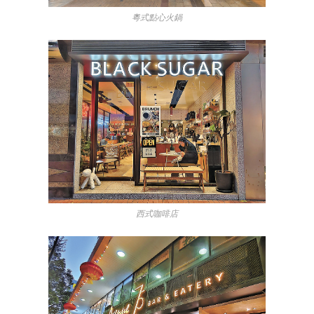
粵式點心火鍋
西式咖啡店