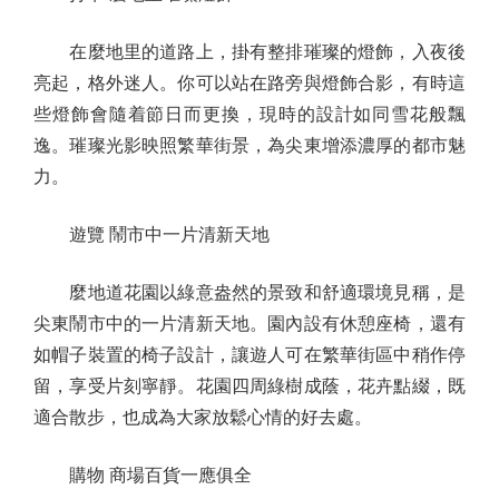
在麼地里的道路上，掛有整排璀璨的燈飾，入夜後
亮起，格外迷人。你可以站在路旁與燈飾合影，有時這
些燈飾會隨着節日而更換，現時的設計如同雪花般飄
逸。璀璨光影映照繁華街景，為尖東增添濃厚的都市魅
力。
遊覽 鬧市中一片清新天地
麼地道花園以綠意盎然的景致和舒適環境見稱，是
尖東鬧市中的一片清新天地。園內設有休憩座椅，還有
如帽子裝置的椅子設計，讓遊人可在繁華街區中稍作停
留，享受片刻寧靜。花園四周綠樹成蔭，花卉點綴，既
適合散步，也成為大家放鬆心情的好去處。
購物 商場百貨一應俱全