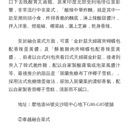
口下去既醒胃又過癮。原來印度北部受到地理位置影
響，非常流行中非菜式，「酸辣中華炸麵」就是其中一
款至潮街頭小食，炸得香脆的麵底，淋上辣酸甜醬汁，
拌入洋葱、燈籠椒、椰菜絲，灑上芝麻，乾身香辣。
至於融合菜式方面，可選「金針菇天婦羅夾蝴蝶包
配香辣蛋黃醬」及「酥脆雞肉夾蝴蝶包配香辣蛋黃
醬」，前者以台式刈包夾着日式天婦羅金針菇，後者則
夾入了韓式脆炸雞，配以自家製酸蘿蔔或泡菜風醬汁
等。最後推介的甜品是「斑蘭焦糖布丁伴椰子雪糕」，
採用法式焦糖燉蛋做法，卻加入斑蘭葉的濃郁香氣，配
以自家製香滑椰子雪糕，清新而不膩口。
地址︰麼地道66號尖沙咀中心地下G80-G85號舖
②泰越融合菜式