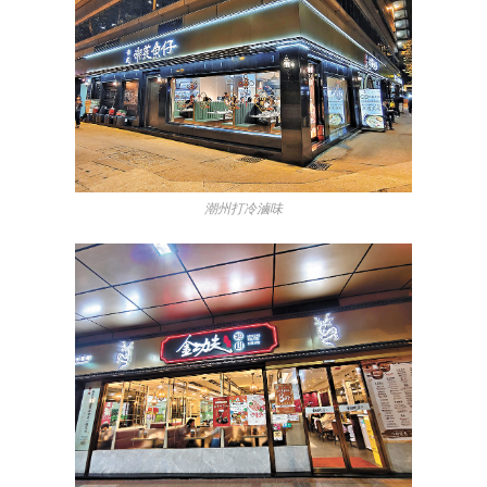
潮州打冷滷味