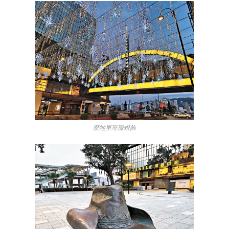
麼地里璀璨燈飾