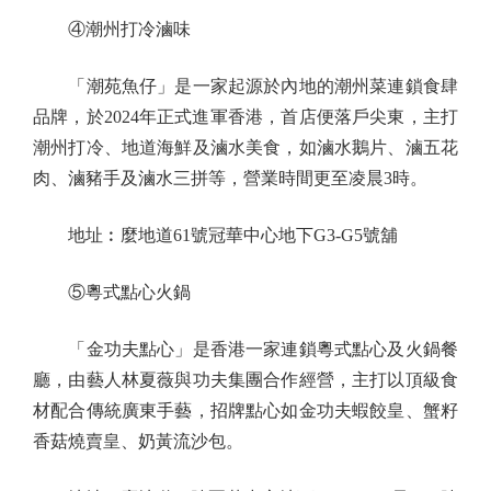
④潮州打冷滷味
「潮苑魚仔」是一家起源於內地的潮州菜連鎖食肆
品牌，於2024年正式進軍香港，首店便落戶尖東，主打
潮州打冷、地道海鮮及滷水美食，如滷水鵝片、滷五花
肉、滷豬手及滷水三拼等，營業時間更至凌晨3時。
地址︰麼地道61號冠華中心地下G3-G5號舖
⑤粵式點心火鍋
「金功夫點心」是香港一家連鎖粵式點心及火鍋餐
廳，由藝人林夏薇與功夫集團合作經營，主打以頂級食
材配合傳統廣東手藝，招牌點心如金功夫蝦餃皇、蟹籽
香菇燒賣皇、奶黃流沙包。