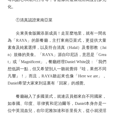
化。
①清真認證東南亞菜
尖東美食版圖添新成員！走至麼地里，就有一間名
為「RAYA」的新餐廳，主打東南亞菜式，更提供大量
素食及純素選擇，以及符合清真（Halal）及耆那教（Jai
n）規條的美食。「RAYA」源自印尼語，意思是「Grea
t」或「Magnificent」，餐廳經理Daniel White說：「我們
想低調一點，但又希望別人一聽就覺得『哇，果然不同
凡響』！」而且，RAYA聽起來也像「Here we are」，
Daniel希望大家來到這裏有「回家」的感覺。
餐廳融入了多國菜式，就連店員都來自不同國家，
如泰國、印度、菲律賓和尼泊爾等，Daniel本身亦是一
位中英混血兒，在印尼雅加達和峇里長大，從小就浸淫