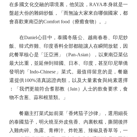
在多國文化交融的環境裏，他笑說，RAYA本身就是一
盤超大份的雜錦炒飯，「而無論大家來自哪個國家，都
會喜歡東南亞的Comfort food（療癒食物）。」
在Daniel心目中，泰國冬蔭公、越南春卷、印尼炒
飯、韓式炸雞、印度香料全部都能讓人在瞬間放鬆，因
此餐單核心是「泛亞洲」（Pan-Asian），以東南亞菜佔
最大比重，並延伸到韓國、日本、印度，甚至印尼華僑
發明的「Indo-Chinese」菜式。最值得留意的是，餐廳
還提供100%清真認證肉類，以及大量素食與純素選擇
︰「我們更能符合耆那教（Jain）人士的飲食要求，食
物不含葱、蒜和根莖類。」
餐廳主打菜式如前菜「香烤茄子沙律」，選用細長
的泰國茄子，明火燒至外皮焦香、內裏軟糯，撕開後拌
入雞肉碎、魚露、青檸汁、炸乾葱、辣椒及香草等，一