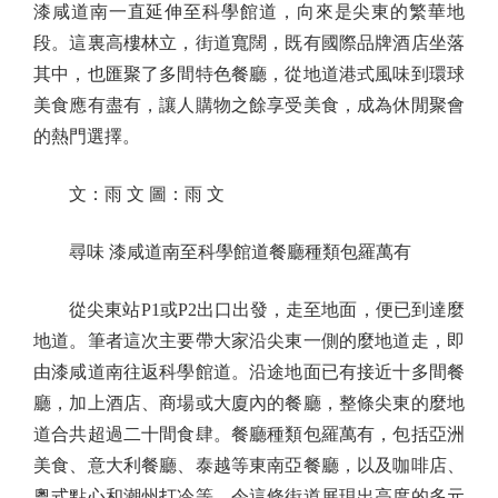
漆咸道南一直延伸至科學館道，向來是尖東的繁華地
段。這裏高樓林立，街道寬闊，既有國際品牌酒店坐落
其中，也匯聚了多間特色餐廳，從地道港式風味到環球
美食應有盡有，讓人購物之餘享受美食，成為休閒聚會
的熱門選擇。
文：雨 文 圖：雨 文
尋味 漆咸道南至科學館道餐廳種類包羅萬有
從尖東站P1或P2出口出發，走至地面，便已到達麼
地道。筆者這次主要帶大家沿尖東一側的麼地道走，即
由漆咸道南往返科學館道。沿途地面已有接近十多間餐
廳，加上酒店、商場或大廈內的餐廳，整條尖東的麼地
道合共超過二十間食肆。餐廳種類包羅萬有，包括亞洲
美食、意大利餐廳、泰越等東南亞餐廳，以及咖啡店、
粵式點心和潮州打冷等，令這條街道展現出高度的多元