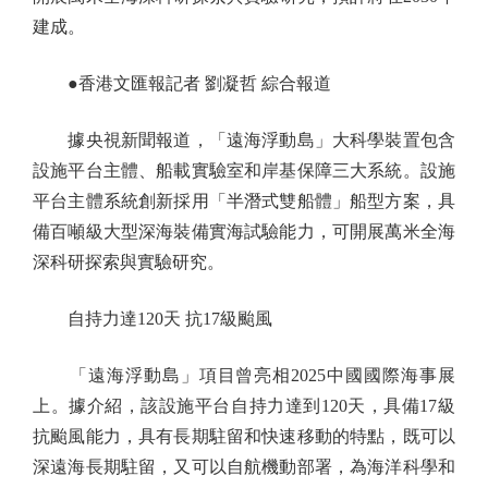
建成。
●香港文匯報記者 劉凝哲 綜合報道
據央視新聞報道，「遠海浮動島」大科學裝置包含
設施平台主體、船載實驗室和岸基保障三大系統。設施
平台主體系統創新採用「半潛式雙船體」船型方案，具
備百噸級大型深海裝備實海試驗能力，可開展萬米全海
深科研探索與實驗研究。
自持力達120天 抗17級颱風
「遠海浮動島」項目曾亮相2025中國國際海事展
上。據介紹，該設施平台自持力達到120天，具備17級
抗颱風能力，具有長期駐留和快速移動的特點，既可以
深遠海長期駐留，又可以自航機動部署，為海洋科學和