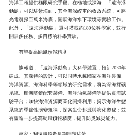
海洋工程提供極限研究手段。在極地或深海，「遠海浮
動島」可以駐紮海面，其全海深絞車的收放系統，可將
光電纜探至萬米海底，開展海洋水下環境等實驗工作。
此外，「遠海浮動島」還可搭載約180位科學家，並行
開展多任務、多目標的科學實驗。
有望提高颱風預報精度
據報道，「遠海浮動島」大科學裝置，預計2030年
建成。其獨特的設計，可以同時承載國家在海洋裝備、
海洋資源、海洋科學等領域的研究需求，將為深海採礦
系統、船海關鍵配套裝備、海洋油氣裝備等提供實海試
驗平台；加快海洋資源商業化開採利用；揭示海洋生態
系統的季節性演變規律，探索生命起源與演化奧秘；並
有望進一步提高颱風預報精度，提升防災減災能力。
專家：利遠海科考長期穩定駐紮