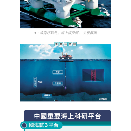
●「遠海浮動島」海上模擬圖。 央視截圖