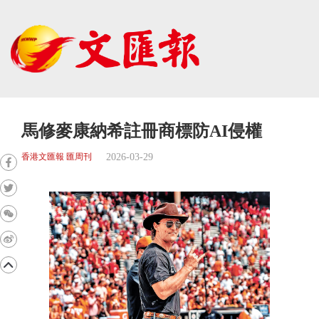
馬修麥康納希註冊商標防AI侵權
2026-03-29
香港文匯報 匯周刊