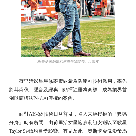
馬修麥康納希利用商標法維權。Ig圖片
荷里活影星馬修麥康納希為防範AI技術濫用，率先
將其肖像、聲音及經典口頭禪註冊為商標，成為業界首
例以商標法對抗AI侵權的案例。
面對AI深偽技術日益普及，名人未經授權的「數碼
分身」時有所聞，由荷里活女星施嘉莉祖安遜以至歌星
Taylor Swift均曾受影響。有見及此，奧斯卡金像影帝馬