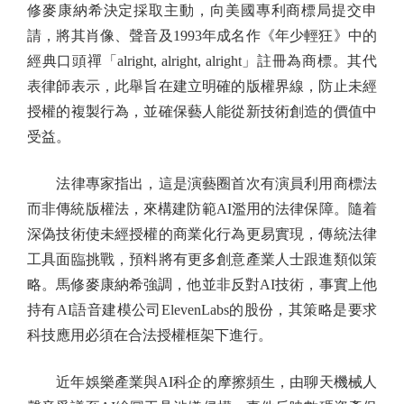
修麥康納希決定採取主動，向美國專利商標局提交申
請，將其肖像、聲音及1993年成名作《年少輕狂》中的
經典口頭禪「alright, alright, alright」註冊為商標。其代
表律師表示，此舉旨在建立明確的版權界線，防止未經
授權的複製行為，並確保藝人能從新技術創造的價值中
受益。
法律專家指出，這是演藝圈首次有演員利用商標法
而非傳統版權法，來構建防範AI濫用的法律保障。隨着
深偽技術使未經授權的商業化行為更易實現，傳統法律
工具面臨挑戰，預料將有更多創意產業人士跟進類似策
略。馬修麥康納希強調，他並非反對AI技術，事實上他
持有AI語音建模公司ElevenLabs的股份，其策略是要求
科技應用必須在合法授權框架下進行。
近年娛樂產業與AI科企的摩擦頻生，由聊天機械人