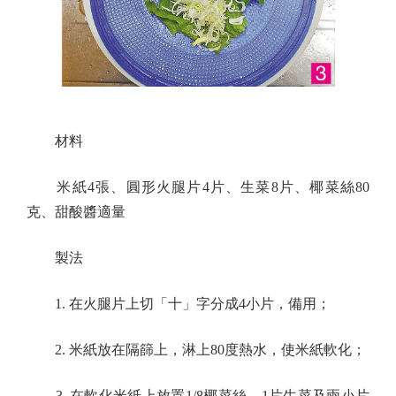
材料
米紙4張、圓形火腿片4片、生菜8片、椰菜絲80
克、甜酸醬適量
製法
1. 在火腿片上切「十」字分成4小片，備用；
2. 米紙放在隔篩上，淋上80度熱水，使米紙軟化；
3. 在軟化米紙上放置1/8椰菜絲、1片生菜及兩小片