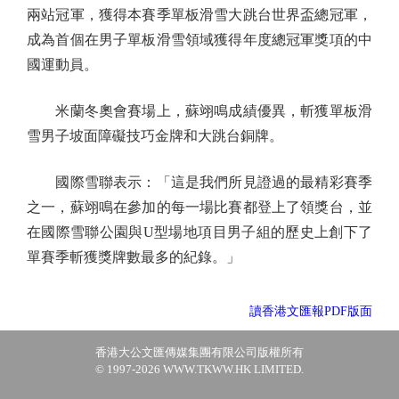
兩站冠軍，獲得本賽季單板滑雪大跳台世界盃總冠軍，
成為首個在男子單板滑雪領域獲得年度總冠軍獎項的中
國運動員。
米蘭冬奧會賽場上，蘇翊鳴成績優異，斬獲單板滑
雪男子坡面障礙技巧金牌和大跳台銅牌。
國際雪聯表示：「這是我們所見證過的最精彩賽季
之一，蘇翊鳴在參加的每一場比賽都登上了領獎台，並
在國際雪聯公園與U型場地項目男子組的歷史上創下了
單賽季斬獲獎牌數最多的紀錄。」
讀香港文匯報PDF版面
香港大公文匯傳媒集團有限公司版權所有
© 1997-2026 WWW.TKWW.HK LIMITED.