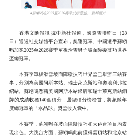
●蘇翊鳴在2025至2026賽季成績斐然。 資料圖片
香港文匯報訊 據中新社報道，國際雪聯昨日（28
日）通過社交媒體平台宣布，奧運冠軍、中國選手蘇翊
鳴加冕2025至2026賽季單板滑雪男子坡面障礙技巧世界
盃總冠軍。
本賽季單板滑雪坡面障礙技巧世界盃已舉辦三站賽
事，分別為美國阿斯本站、瑞士萊克斯站和奧地利弗拉
紹站。蘇翊鳴憑藉美國阿斯本站銀牌和瑞士萊克斯站銅
牌的成績收穫140個積分，居總積分榜榜首，將象徵年
度總冠軍的「水晶球」獎盃收入囊中。
本賽季，蘇翊鳴在坡面障礙技巧和大跳台項目均表
現出色。大跳台方面，蘇翊鳴此前獲得雲頂站和北京站