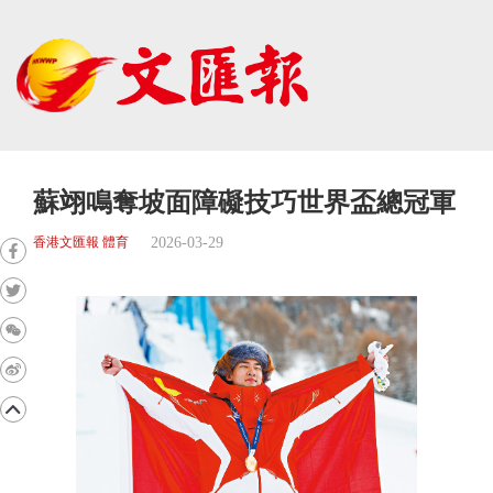
蘇翊鳴奪坡面障礙技巧世界盃總冠軍
2026-03-29
香港文匯報 體育