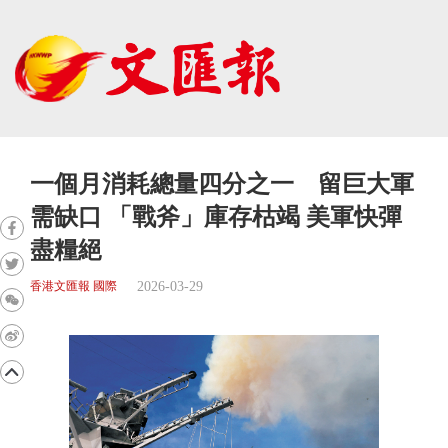
一個月消耗總量四分之一 留巨大軍
需缺口 「戰斧」庫存枯竭 美軍快彈
盡糧絕
2026-03-29
香港文匯報 國際