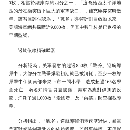
0枚，相當於總庫存約四分之一，「這會給西太平洋地
區的潛在衝突留下巨大的軍需缺口」，補充庫存需時數
年。該智庫評估認為，「戰斧」導彈計劃自啟動以來，
美國海軍總共採購近9,000枚，但其中數千枚是已退役的
早期型號。
過於依賴精確武器
分析認為，美軍發射的超過850枚「戰斧」巡航導
彈中，大部分在戰爭爆發初期就已被消耗，至少一枚導
彈擊中伊朗南部米納卜市一間小學，造成超過165名學
童死亡。兩名知情官員還披露，美軍為應對伊朗的反
擊，消耗了逾1,000枚「愛國者」及「薩德」防空攔截導
彈。
分析指出，「戰斧」巡航導彈消耗速度過快，暴露
美軍對精確制導武器的依賴程度。若戰事持續，不僅影