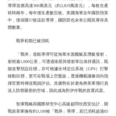
導彈造價高達360萬美元（約2,819萬港元），每枚生產
耗時兩年，每年僅生產數百枚。美國海軍去年國防預算
中，僅採購57枚這款導彈，國防部也未有公開其庫存具
體數量。
戰爭初期已被消耗
「戰斧」巡航導彈可從海軍水面艦艇及潛艇發射，
射程逾1,600公里，可透過衛星與發射單位保持通訊，既
能攻擊預設目標，亦可根據全球定位系統（GPS）打擊
移動目標，更可在戰場上空盤旋，透過機載攝像頭向指
揮官實時傳送戰損評估。其優勢在於避免將美軍飛行員
送入防禦嚴密的空域，因此成為對伊作戰的首選武器。
智庫戰略與國際研究中心高級顧問坎西安估計，開
戰前美軍擁有約3,100枚「戰斧」導彈，若已消耗超過85