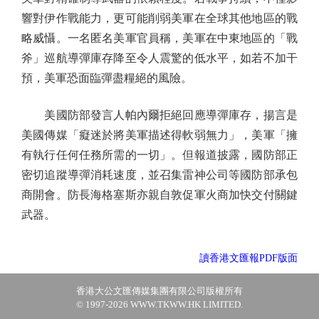
響對伊作戰能力，更可能削弱美軍在全球其他地區的戰
略威懾。一名匿名美軍官員稱，美軍在中東地區的「戰
斧」巡航導彈庫存降至令人震驚的低水平，如若不加干
預，美軍恐面臨彈盡糧絕的風險。
美國防部發言人帕內爾拒絕回應導彈庫存，揚言是
美國傳媒「癡迷於將美軍描述得軟弱無力」，美軍「擁
有執行任何任務所需的一切」。但報道披露，國防部正
密切追蹤導彈消耗速度，並召集雷神公司等國防部承包
商開會。防長海格塞斯亦親自敦促軍火商加快交付關鍵
武器。
讀香港文匯報PDF版面
香港大公文匯傳媒集團有限公司版權所有
© 1997-2026 WWW.TKWW.HK LIMITED.