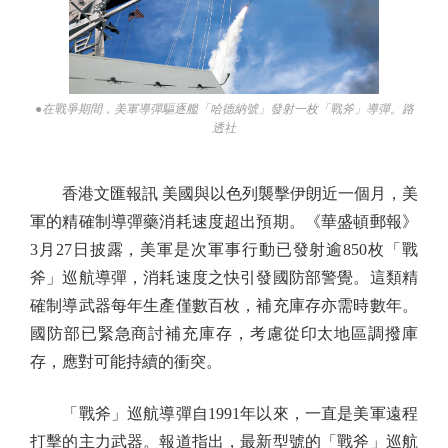
●在戰爭期間，美軍導彈驅逐艦「哈德納號」發射一枚「戰斧」導彈。路
透社
香港文匯報訊 美國與以色列襲擊伊朗近一個月，美
軍的精確制導彈藥消耗速度超出預期。《華盛頓郵報》
3月27日披露，美軍是次軍事行動已發射逾850枚「戰
斧」巡航導彈，消耗速度之快引發國防部警覺。這類精
確制導武器每年生產僅數百枚，補充庫存亦需時數年。
國防部已緊急商討補充庫存，考慮從印太地區調撥庫
存，應對可能持續的衝突。
「戰斧」巡航導彈自1991年以來，一直是美軍遠程
打擊的主力武器。報道指出，最新型號的「戰斧」巡航