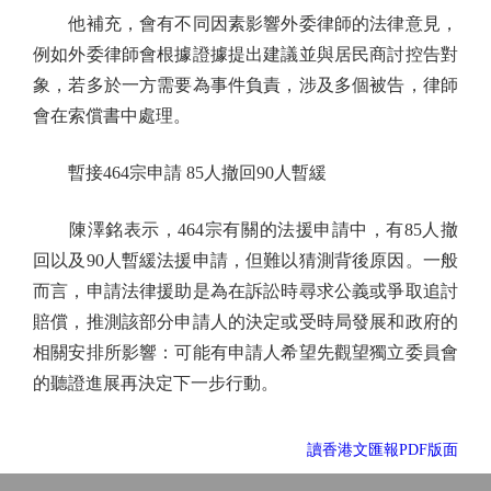
他補充，會有不同因素影響外委律師的法律意見，
例如外委律師會根據證據提出建議並與居民商討控告對
象，若多於一方需要為事件負責，涉及多個被告，律師
會在索償書中處理。
暫接464宗申請 85人撤回90人暫緩
陳澤銘表示，464宗有關的法援申請中，有85人撤
回以及90人暫緩法援申請，但難以猜測背後原因。一般
而言，申請法律援助是為在訴訟時尋求公義或爭取追討
賠償，推測該部分申請人的決定或受時局發展和政府的
相關安排所影響：可能有申請人希望先觀望獨立委員會
的聽證進展再決定下一步行動。
讀香港文匯報PDF版面