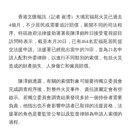
香港文匯報訊（記者 崔瀅）大埔宏福苑火災已過去
4個月，不少居民或需要追討賠償，展開不同的司法程
序。特區政府法律援助署署長陳澤銘昨日接受電視節目
訪問時表示，截至本月20日，已有464名宏福苑居民提
交法援申請。法援署已經批出當中的70宗，並為21名申
請人配對外委律師，以進行不同類別的索償，包括火災
造成的財產損失、人身傷亡和僱員賠償。
陳澤銘透露，有關的索償對象可能要待獨立委員會
完成調查程序後，對整件火災事件、責任誰屬定會有些
啟示。若獨立委員會調查結果發現多於一個持份者需要
負責，他指出也不會影響申請者已取得的法援資格，法
援署的角色是要監管公帑以及監督律師為申請人索償的
過程。