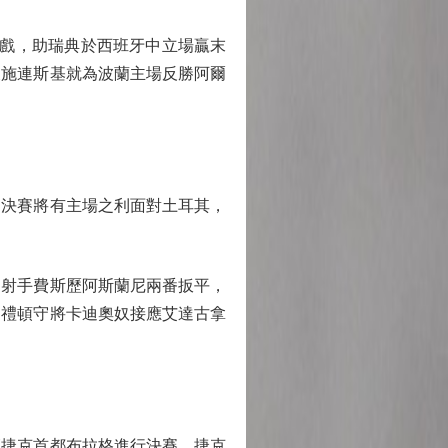
戲，助瑞典於西班牙中立場贏末
後施連斯基就為波蘭主場反勝阿爾
決賽將有主場之利面對土耳其，
射手費斯歷阿斯蘭尼兩番扳平，
白禮頓守將卡迪奧奴接應艾達古拿
捷克首都布拉格進行決賽。捷克