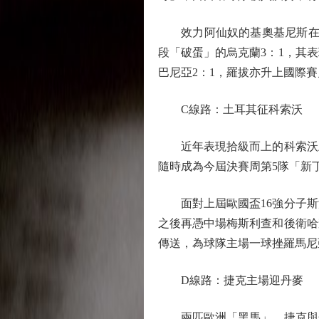
效力阿仙奴的基奧基尼斯在上
段「破蛋」的烏克蘭3：1，其
巴尼亞2：1，羅拔亦升上國際賽
C線路：土耳其征科索沃
近年表現拾級而上的科索沃上
隨時成為今屆決賽周第5隊「新
面對上屆歐國盃16強分子斯
之後再憑中場梅斯利查和後衛哈
傳送，為球隊主場一球挫羅馬尼
D線路：捷克主場迎丹麥
兩匹歐洲「黑馬」、捷克與丹