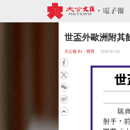
世盃外歐洲附其
大公報 B1：體育
2026-03-28