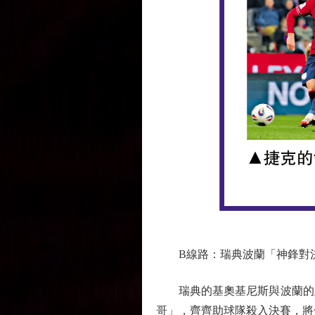
B線路：瑞典波蘭「神鋒對
瑞典的基奧基尼斯與波蘭的羅
哥」，齊齊助球隊殺入決賽，將