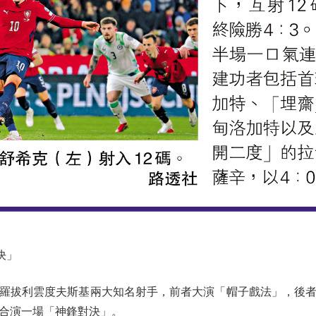
決」
拔利雲度夫斯基兩大知名射手，前者大演「帽子戲法」，後者就
合演一場「神鋒對決」。