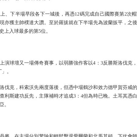
、下半場早段各下一城後，再憑12碼完成自己國際賽第2次帽
表現亦獲主帥樸達大讚。至於羅拔就在下半場先為波蘭扳平，之
史上入球最多的第5位。
演球壇又一場傳奇賽事，以弱勝強作客以4：3反勝斯洛伐克，
丁」。
洛伐克，科索沃先兩度落後，但憑中場鶴沙和效力德甲賀芬咸的
查利斯建功反先，主隊補時才追成3：4但為時已晚。土耳其憑
亞。
麥，在主場分別驚險和輕鬆擊退愛爾蘭和北馬其頓，下仗會師