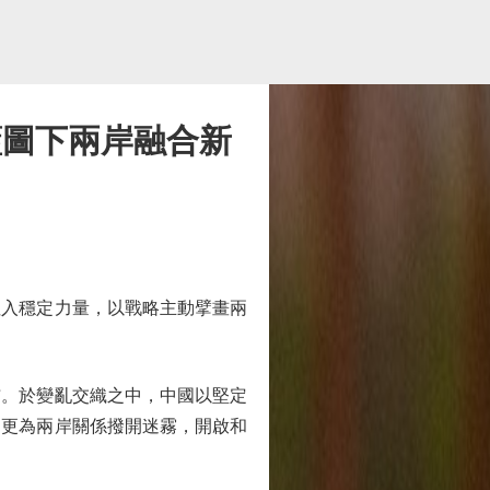
藍圖下兩岸融合新
入穩定力量，以戰略主動擘畫兩
。於變亂交織之中，中國以堅定
，更為兩岸關係撥開迷霧，開啟和