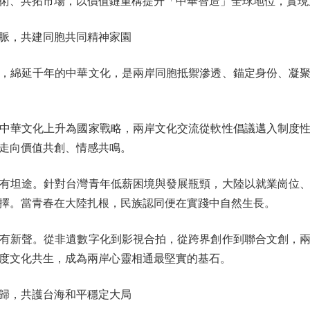
術、共拓市場，以價值鏈重構提升「中華智造」全球地位，實現
，共建同胞共同精神家園
綿延千年的中華文化，是兩岸同胞抵禦滲透、錨定身份、凝聚
華文化上升為國家戰略，兩岸文化交流從軟性倡議邁入制度性
走向價值共創、情感共鳴。
坦途。針對台灣青年低薪困境與發展瓶頸，大陸以就業崗位、
擇。當青春在大陸扎根，民族認同便在實踐中自然生長。
新聲。從非遺數字化到影視合拍，從跨界創作到聯合文創，兩
度文化共生，成為兩岸心靈相通最堅實的基石。
，共護台海和平穩定大局