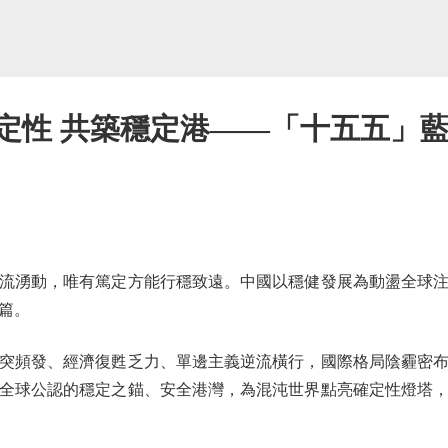
確定性 共築穩定港——「十五五」
湧動，唯有篤定方能行穩致遠。中國以穩健發展為動盪全球注
篇。
頻發、經濟復甦乏力、單邊主義逆流橫行，國際格局陰霾密布
全球公認的穩定之錨、安全港灣，為混沌世界點亮確定性燈塔