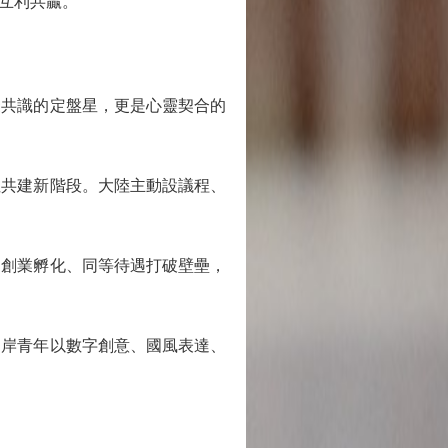
互利共贏。
共識的定盤星，更是心靈契合的
共建新階段。大陸主動設議程、
創業孵化、同等待遇打破壁壘，
岸青年以數字創意、國風表達、