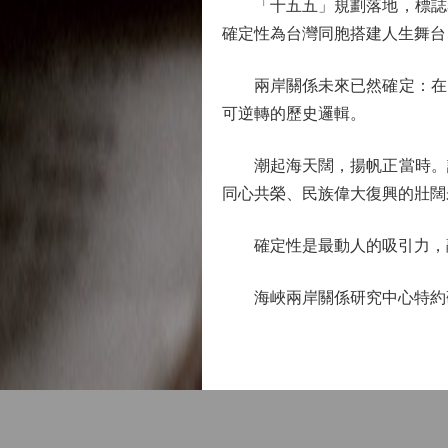
「十五五」規劃落地，標誌着
確定性為台灣同胞搭建人生舞台
兩岸關係未來已然確定：在民
可逆轉的歷史邏輯。
潮起海天闊，揚帆正當時。讓
同心共榮、民族偉大復興的壯闊
確定性是最動人的吸引力，融
海峽兩岸關係研究中心特約