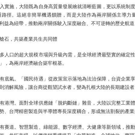
實施，大陸既為自身高質量發展繪就清晰藍圖，更以系統制度
通路徑。這絕非簡單機遇饋贈，而是大陸作為兩岸關係主導力量
利益為紐帶，推動兩岸關係駛入深度融合、不可逆轉的歷史航道
石，共築產業共生共同體
多人口的超大規模市場與升級內需，是全球經濟最堅實的確定性
」，為兩岸經濟融合築牢根基。
底氣。「國民待遇」從政策宣示落地為法治保障，台資企業享
則消解風險，讓台商從觀望試水者，變為扎根大陸的長期建設者
港灣。面對全球供應鏈「脫鈎斷鏈」雜音，大陸以完整工業體
勢、台灣精密製造與半導體專長深度耦合，形成無法割裂的產業
賽道。智慧製造、綠能源、數字經濟、大健康等新領域，推動