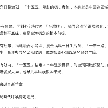
日趨激烈，「十五五」規劃的穩步實施，本身就是中國為區域
保障。面對外部勢力打「台灣牌」、操弄台灣問題國際化，
護和平底線，這是台海穩定的根本前提。
紐帶。福建融合示範區、廈金福馬一日生活圈、「一帶一路」
生、命運與共的緊密聯結，成為抵禦外部風險的最強屏障。
向。「十五五」錨定2035年遠景目標，為台灣同胞預留助
陸發展大局，越早共享民族復興榮光。
書融合新華章
局時代呼喚穩定港灣。