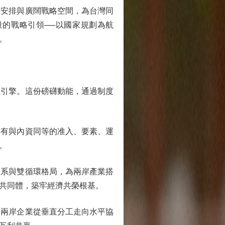
安排與廣闊戰略空間，為台灣同
的戰略引領──以國家規劃為航
。
引擎。這份磅礴動能，通過制度
有與內資同等的准入、要素、運
。
系與雙循環格局，為兩岸產業搭
共同體，築牢經濟共榮根基。
兩岸企業從垂直分工走向水平協