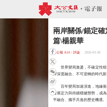
兩岸關係/錨定
篇\楊親華
大公報 A14：評論
2026-03-28
世界變局激盪，不確定性暗流
岸深度融合、不可逆轉的時代新
百年變局加速演進，地緣衝突
發展定力與持續穩健態勢，成為
平融合、攜手共進的歷史機遇。