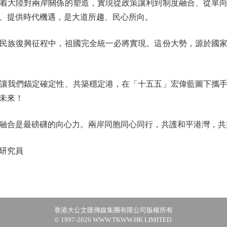
大陸對兩岸關係的塑造，實現從政策讓利到制度融合、從單向
、提供時代機遇，是大道所趨、民心所向。
族復興征程中，祖國完全統一必將實現。這份大勢，源於國家
我們錨定確定性、共築穩定港，在「十五五」宏偉藍圖下攜手
未來！
合是最磅礴的向心力。兩岸同胞同心同行，共護和平港灣，共
研究員
香港大公文匯傳媒集團有限公司版權所有
© 1997-2026 WWW.TKWW.HK LIMITED.