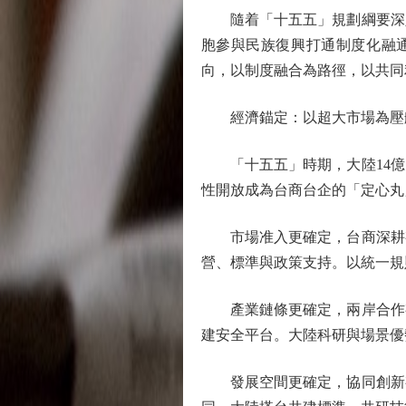
隨着「十五五」規劃綱要深入
胞參與民族復興打通制度化融
向，以制度融合為路徑，以共同
經濟錨定：以超大市場為壓艙
「十五五」時期，大陸14億
性開放成為台商台企的「定心丸
市場准入更確定，台商深耕有
營、標準與政策支持。以統一規
產業鏈條更確定，兩岸合作有
建安全平台。大陸科研與場景優
發展空間更確定，協同創新有