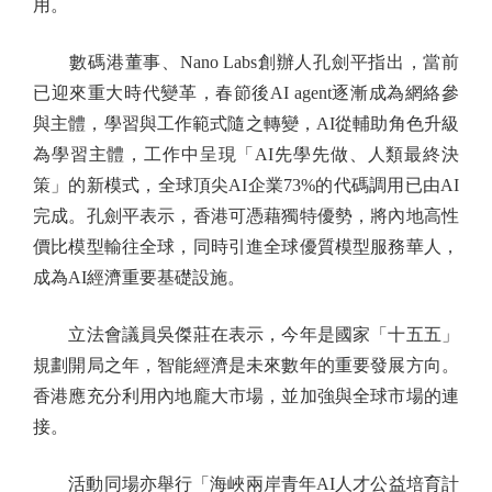
用。
數碼港董事、Nano Labs創辦人孔劍平指出，當前
已迎來重大時代變革，春節後AI agent逐漸成為網絡參
與主體，學習與工作範式隨之轉變，AI從輔助角色升級
為學習主體，工作中呈現「AI先學先做、人類最終決
策」的新模式，全球頂尖AI企業73%的代碼調用已由AI
完成。孔劍平表示，香港可憑藉獨特優勢，將內地高性
價比模型輸往全球，同時引進全球優質模型服務華人，
成為AI經濟重要基礎設施。
立法會議員吳傑莊在表示，今年是國家「十五五」
規劃開局之年，智能經濟是未來數年的重要發展方向。
香港應充分利用內地龐大市場，並加強與全球市場的連
接。
活動同場亦舉行「海峽兩岸青年AI人才公益培育計