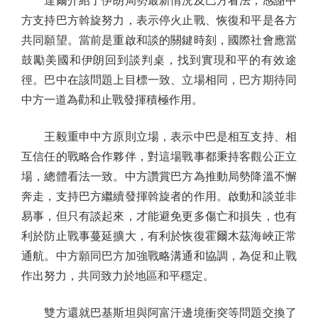
達爾介紹了伊朗局勢最新情況及巴方看法，感謝中
方支持巴方斡旋努力，表示停火止戰、恢復和平是各方
共同願望。當前是重啟和談的關鍵時刻，國際社會應當
鼓勵美國和伊朗回到談判桌，找到實現和平的有效途
徑。巴中在該問題上目標一致、立場相同，巴方期待同
中方一道為勸和止戰發揮積極作用。
王毅重申中方原則立場，表示中巴是相互支持、相
互信任的戰略合作夥伴，對這場戰事都秉持客觀公正立
場，總體看法一致。中方讚賞巴方為推動局勢降溫不懈
奔走，支持巴方繼續發揮斡旋者的作用。啟動和談並非
易事，但只有談起來，才能避免更多傷亡和損失，也有
利於防止戰事蔓延擴大，有利於恢復霍爾木茲海峽正常
通航。中方願同巴方加強戰略溝通和協調，為促和止戰
作出努力，共同致力於地區和平穩定。
雙方還就巴基斯坦與阿富汗邊境衝突等問題交換了