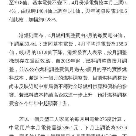
至39.8仙。基本電費不變下，4月份淨電費較本月上調0.
4%，由現時140.4仙上調至141仙，與年初每度電140.6
仙比較，加幅約0.28%。
港燈則宣布，4月燃料調整費由3月的每度電34仙，
下調至30.4仙；連同基本電費，4月平均淨電費為158.3
仙，較3月的161.9仙下降。港燈發言人表示，按月調整
機制存在遞延效應，自2019年起，燃料調整費按月調
整，並以公布燃料調整費當月過去3個月的平均實際燃
料成本，釐定下一個月的燃料調整費。目前燃料調整費
尚未反映近期中東局勢不穩對全球燃料供應和價格的影
響。若燃料成本持續高企或進一步上升，預計燃料調整
費會在今年年中起顯著上升。
若以一個典型三人家庭的每月用電量275度計算，
中電用戶本月電費需繳386.1元，下月上調後為387.6