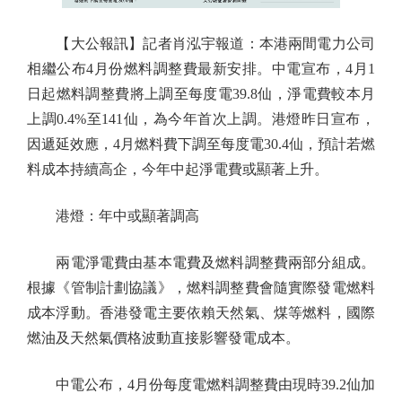
【大公報訊】記者肖泓宇報道：本港兩間電力公司
相繼公布4月份燃料調整費最新安排。中電宣布，4月1
日起燃料調整費將上調至每度電39.8仙，淨電費較本月
上調0.4%至141仙，為今年首次上調。港燈昨日宣布，
因遞延效應，4月燃料費下調至每度電30.4仙，預計若燃
料成本持續高企，今年中起淨電費或顯著上升。
港燈：年中或顯著調高
兩電淨電費由基本電費及燃料調整費兩部分組成。
根據《管制計劃協議》，燃料調整費會隨實際發電燃料
成本浮動。香港發電主要依賴天然氣、煤等燃料，國際
燃油及天然氣價格波動直接影響發電成本。
中電公布，4月份每度電燃料調整費由現時39.2仙加