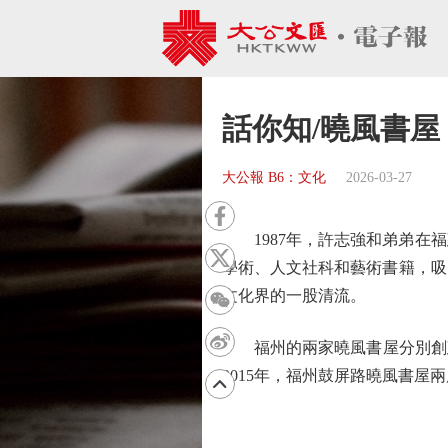
話你知/曉風書屋
大公報 B6：文化
2026-03-27
1987年，許志強和弟弟在福
學術、人文社科和藝術書籍，吸
文化界的一股清流。
福州的兩家曉風書屋分別創建於1
2015年，福州鼓屏路曉風書屋