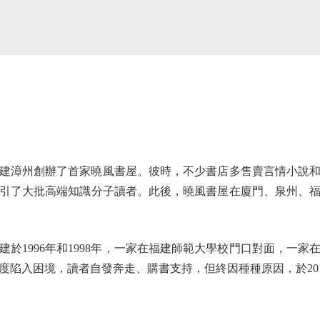
建漳州創辦了首家曉風書屋。彼時，不少書店多售賣言情小說
引了大批高端知識分子讀者。此後，曉風書屋在廈門、泉州、
996年和1998年，一家在福建師範大學校門口對面，一家在
兩度陷入困境，讀者自發奔走、購書支持，但終因種種原因，於20