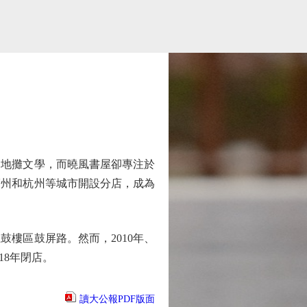
和地攤文學，而曉風書屋卻專注於
福州和杭州等城市開設分店，成為
鼓樓區鼓屏路。然而，2010年、
18年閉店。
讀大公報PDF版面