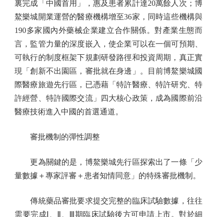
裏完成「中國首用」，惠及患者累計達20萬餘人次；博
鰲樂城開業運營的醫療機構增至36家，同時這些機構與
190多家國內外藥械企業建立合作關係。對產業生態而
言，監管力量的深度嵌入，使企業可以在一個可預期、
可執行的制度框架下規劃研發路徑和投資周期，真正實
現「創新不出園區，審批就在身邊」。目前博鰲樂城國
際醫療旅遊先行區，已憑藉「特許醫療、特許研究、特
許經營、特許國際交流」四大核心政策，成為國際前沿
醫療技術進入中國的首選通道。
審批機制的彈性調整
更為關鍵的是，博鰲樂城先行區探索出了一條「少
量數據＋專家評審＋患者知情同意」的特殊審批機制。
傳統藥品審批要求提交完整的臨床試驗數據，往往
需要完成Ⅰ、Ⅱ、Ⅲ期臨床試驗後方可申請上市。對於細