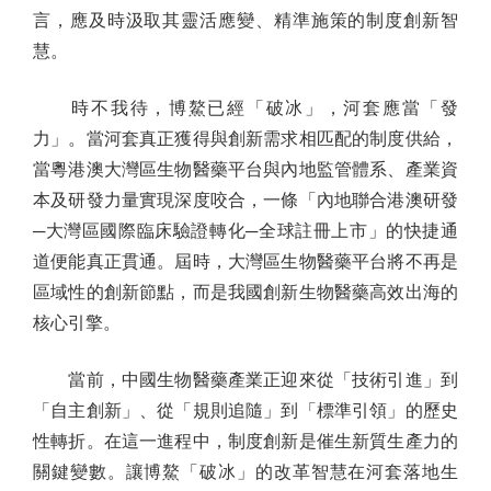
言，應及時汲取其靈活應變、精準施策的制度創新智
慧。
時不我待，博鰲已經「破冰」，河套應當「發
力」。當河套真正獲得與創新需求相匹配的制度供給，
當粵港澳大灣區生物醫藥平台與內地監管體系、產業資
本及研發力量實現深度咬合，一條「內地聯合港澳研發
─大灣區國際臨床驗證轉化─全球註冊上市」的快捷通
道便能真正貫通。屆時，大灣區生物醫藥平台將不再是
區域性的創新節點，而是我國創新生物醫藥高效出海的
核心引擎。
當前，中國生物醫藥產業正迎來從「技術引進」到
「自主創新」、從「規則追隨」到「標準引領」的歷史
性轉折。在這一進程中，制度創新是催生新質生產力的
關鍵變數。讓博鰲「破冰」的改革智慧在河套落地生