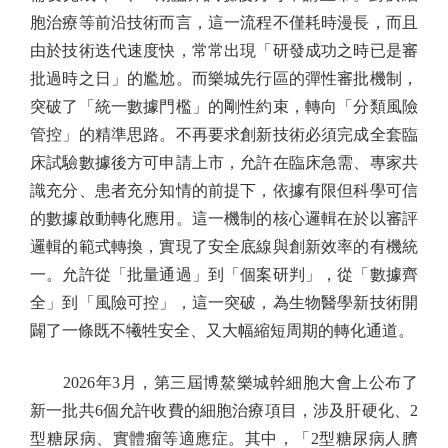
胞治療等前沿技術而言，這一流程不僅耗時漫長，而且
由於技術迭代速度快，常常出現「研發成功之時已是審
批過時之日」的尷尬。而樂城先行區的彈性審批機制，
突破了「統一數據門檻」的剛性約束，轉向「分類風險
管控」的精準思路。不再要求創新技術必須完成全套臨
床試驗數據後方可申請上市，允許在臨床急需、專家共
識充分、患者充分知情的前提下，依據有限但科學可信
的數據啟動轉化應用。這一機制的核心邏輯在於以審評
邏輯的範式轉換，實現了安全底線與創新效率的有機統
一。允許從「批量通過」到「個案研判」，從「數據齊
全」到「風險可控」，這一突破，為生物醫學新技術開
闢了一條既不犧牲安全、又大幅縮短周期的轉化通道。
2026年3月，第三屆博鰲樂城幹細胞大會上公布了
新一批共6個允許收費的細胞治療項目，涉及肝硬化、2
型糖尿病、實體瘤等適應症。其中，「2型糖尿病人臍