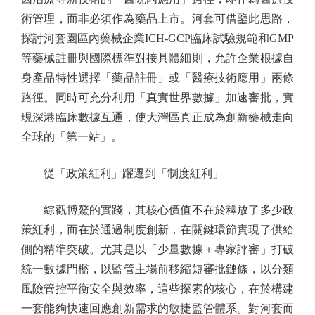
術管理，而非必須作為藥品上市。河套可借鑒此思路，
探討河套園區內藥械企業ICH-GCP臨床試驗規範和GMP
等藥械註冊與國際標準對接具體細則，允許企業根據自
身產品特性選擇「藥品註冊」或「醫療技術應用」兩條
路徑。同時可充分利用「真實世界數據」加速審批，實
現深港臨床數據互通，使大灣區真正成為創新藥械走向
全球的「第一站」。
從「政策紅利」躍遷到「制度紅利」
綜觀博鰲的實踐，其核心價值不在於釋放了多少政
策紅利，而在於通過制度創新，在關鍵環節實現了供給
側的精準突破。尤其是以「少量數據＋專家評審」打破
統一數據門檻，以監管主場前移縮短審批鏈條，以分類
風險管控平衡安全與效率，這些探索的核心，在於構建
一套能夠快速回應創新需求的敏捷監管體系。對河套而