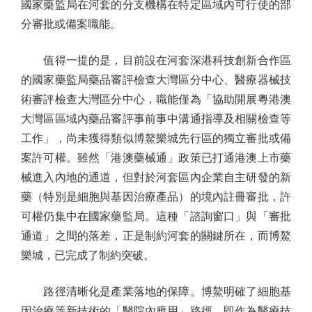
國家藥監局在河套的分支機構在特定區域內可行使的部
分審批或備案職能。
值得一提的是，目前設在河套深港科技創新合作區
的國家藥監局藥品審評檢查大灣區分中心、醫療器械技
術審評檢查大灣區分中心，職能僅為「協助開展粵港澳
大灣區區域內藥品審評事前事中溝通指導及相關檢查等
工作」，尚未獲得類似博鰲樂城先行區的獨立審批或備
案許可權。雖然「港澳藥械通」政策已打通港澳上市藥
械進入內地的通道，但對於河套區內企業自主研發的新
藥（特別是細胞與基因治療產品）的境內註冊審批，許
可權仍集中在國家藥監局。這種「諮詢窗口」與「審批
通道」之間的落差，正是制約河套的關鍵所在，而博鰲
樂城，已完成了制約突破。
路徑清晰化是產業落地的保障。博鰲明確了細胞基
因治療等新技術的「醫院內應用」路徑，即作為醫療技