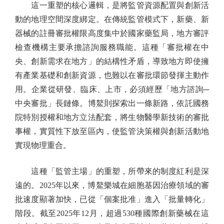
這一重塑的核心邏輯，是將監管資源配置與創新活
動的地理空間深度綁定。在傳統監管模式下，新藥、新
器械的註冊審批權限高度集中於國家藥監局，地方審評
檢查機構主要承擔諮詢服務職能。這種「審批權在中
央、創新需求在地方」的結構性矛盾，導致地方即使擁
有產業基礎和創新資源，也難以在審批環節發揮主動作
用。企業從研發、臨床、上市，必須經歷「地方諮詢─
中央審批」長鏈條。博鰲則探索出一條新路，依託國務
院特別授權和地方立法配套，將生物醫學新技術的審批
事權，實質性下放至區內，使監管決策權與創新活動地
實現物理重合。
這種「監管主場」的重塑，所帶來的制度紅利是深
遠的。2025年以來，博鰲樂城在細胞基因治療領域的審
批速度顯著加快，已從「個案批准」進入「批量轉化」
階段。截至2025年12月，超過530種國際創新藥械在這