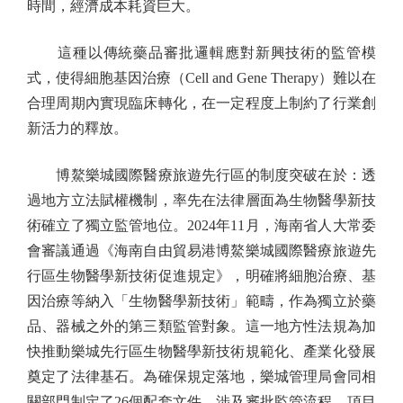
時間，經濟成本耗資巨大。
這種以傳統藥品審批邏輯應對新興技術的監管模
式，使得細胞基因治療（Cell and Gene Therapy）難以在
合理周期內實現臨床轉化，在一定程度上制約了行業創
新活力的釋放。
博鰲樂城國際醫療旅遊先行區的制度突破在於：透
過地方立法賦權機制，率先在法律層面為生物醫學新技
術確立了獨立監管地位。2024年11月，海南省人大常委
會審議通過《海南自由貿易港博鰲樂城國際醫療旅遊先
行區生物醫學新技術促進規定》，明確將細胞治療、基
因治療等納入「生物醫學新技術」範疇，作為獨立於藥
品、器械之外的第三類監管對象。這一地方性法規為加
快推動樂城先行區生物醫學新技術規範化、產業化發展
奠定了法律基石。為確保規定落地，樂城管理局會同相
關部門制定了26個配套文件，涉及審批監管流程、項目