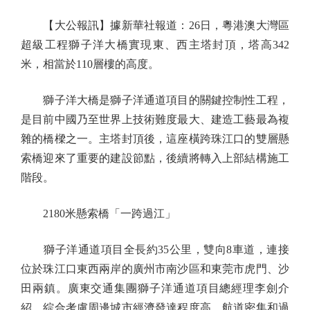
【大公報訊】據新華社報道：26日，粵港澳大灣區
超級工程獅子洋大橋實現東、西主塔封頂，塔高342
米，相當於110層樓的高度。
獅子洋大橋是獅子洋通道項目的關鍵控制性工程，
是目前中國乃至世界上技術難度最大、建造工藝最為複
雜的橋樑之一。主塔封頂後，這座橫跨珠江口的雙層懸
索橋迎來了重要的建設節點，後續將轉入上部結構施工
階段。
2180米懸索橋「一跨過江」
獅子洋通道項目全長約35公里，雙向8車道，連接
位於珠江口東西兩岸的廣州市南沙區和東莞市虎門、沙
田兩鎮。廣東交通集團獅子洋通道項目總經理李劍介
紹，綜合考慮周邊城市經濟發達程度高、航道密集和過