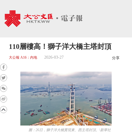
110層樓高！獅子洋大橋主塔封頂
2026-03-27
大公報 A16：內地
分享
圖：26日，獅子洋大橋實現東、西主塔封頂。\新華社