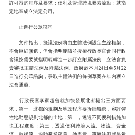
許可證的程序及要求；便利及管理跨境要素流動；就指
定地區成立法定公司。
正進行公眾諮詢
文件指出，擬議法例將由主體法例設定主線框架，
不會巨細無遺，但會指明範疇並授權行政長官會同行政
會議按需要就指明範疇進一步訂立附屬法例，立法會負
責審批主體法例及附屬法例。政府於本月24日至5月22
日進行公眾諮詢，爭取主體法例的條例草案在年內獲立
法會通過。
行政長官李家超曾就加快發展北都提出三方面要
求，第一，北都的規劃及地政程序要拆牆鬆綁，容許彈
性地動態規劃北都的土地；第二，透過不同便利措施加
快工程進度；第三，透過便利跨境人流、物流、資金
流、數據流，協助產業落戶。他表示，專屬法例就是希