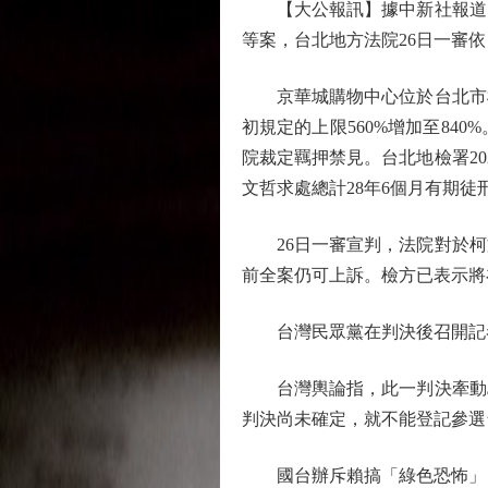
【大公報訊】據中新社報道：
等案，台北地方法院26日一審
京華城購物中心位於台北市松山
初規定的上限560%增加至84
院裁定羈押禁見。台北地檢署20
文哲求處總計28年6個月有期徒
26日一審宣判，法院對於柯文
前全案仍可上訴。檢方已表示
台灣民眾黨在判決後召開記者
台灣輿論指，此一判決牽動島
判決尚未確定，就不能登記參選
國台辦斥賴搞「綠色恐怖」