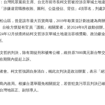
台灣民眾黨前主席、台北市前市長柯文哲被控涉京華城土地違
依「涉嫌違背職務收賄、圖利、公益侵佔、背信」4項罪名，判處其
區，曾是該市最大百貨商場，2019年歇業並計劃改建為商
0%。台檢方懷疑有官員「護航」相關業者，於2024年8月啟動偵
24年12月偵查終結柯文哲涉京華城土地違法容積獎勵、政治獻
刑。
哲的判決，除有期徒刑和褫奪公權，維持原7000萬元新台幣
將在期限內提起上訴。
會。柯文哲強調自身清白，稱此次判決是政治辦案，表示「絕
內政局。根據台選舉罷免相關規定，若曾犯貪污罪且判決已確定
台灣地區正、副領導人。