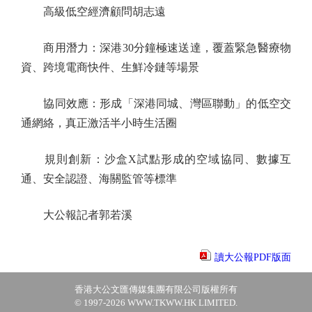
高級低空經濟顧問胡志遠
商用潛力：深港30分鐘極速送達，覆蓋緊急醫療物
資、跨境電商快件、生鮮冷鏈等場景
協同效應：形成「深港同城、灣區聯動」的低空交
通網絡，真正激活半小時生活圈
規則創新：沙盒X試點形成的空域協同、數據互
通、安全認證、海關監管等標準
大公報記者郭若溪
讀大公報PDF版面
香港大公文匯傳媒集團有限公司版權所有
© 1997-2026 WWW.TKWW.HK LIMITED.