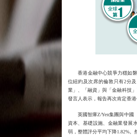
香港金融中心競爭力穩如磐石
位紐約及次席的倫敦只有2分
業」、「融資」與「金融科技」
發言人表示，報告再次肯定香港
英國智庫Z/Yen集團與中國（
資本、基礎設施、金融業發展
弱，整體評分平均下降1.82%