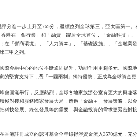
分進一步上升至765分，繼續位列全球第三，亞太區第一。
中香港在「銀行業」和「融資」躍居全球首位，「金融科技」、
；在「營商環境」、「人力資本」、「基礎設施」、「金融業
球三甲之列。
際金融中心的地位不斷鞏固提升，功能作用更趨多元。國際地
家的堅實支持下，憑「一國兩制」獨特優勢，正成為全球資金更
會圓滿舉行，反應熱烈，全球各地家族辦公室有更大的興趣落
積極對接和服務國家發展大局，透過「金融＋」發展策略，以
把科技發展、綠色發展等的需要，與金融投資的需求更緊密對
港註冊成立的認可基金全年錄得淨資金流入3570億元，充