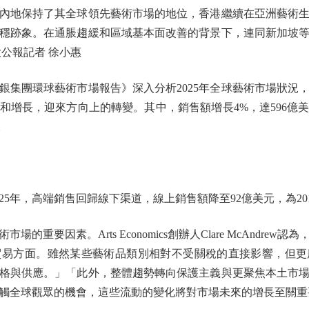
內地保持了其全球領先藝術市場的地位，香港繼續在亞洲藝術
穩跡象。在通脹趨緩和區域基本面改善的背景下，連同新加坡
公報記者 徐小惠
集團環球藝術市場報告》深入分析2025年全球藝術市場狀況，
和增長，迎來方向上的轉變。其中，銷售額增長4%，達596億
。
5年，高端銷售回歸線下渠道，線上銷售額降至92億美元，為20
要因素。Arts Economics創辦人Clare McAndre
貿易方面。雖然某些藝術品類別相對不受關稅的直接影響，但更
格與供應。」「此外，整體趨勢轉向保護主義與更聚焦本土市
觸全球觀眾的機會，這些流動的變化將對市場未來的增長至關重