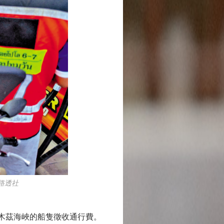
路透社
木茲海峽的船隻徵收通行費。