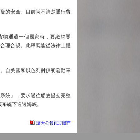
隻的安全。目前尚不清楚通行費
貨物通過一個國家時，要繳納關
費合理合規。此舉既能從法律上體
。自美國和以色列對伊朗發動軍
系統」，要求過往船隻提交完整
該系統下通過海峽。
讀大公報PDF版面