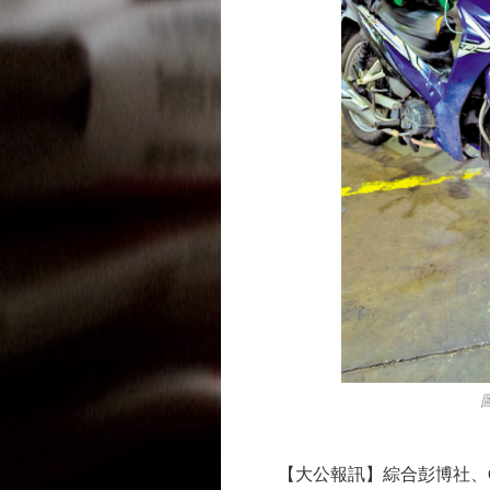
圖：
【大公報訊】綜合彭博社、C