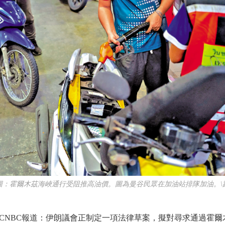
霍爾木茲海峽通行受阻推高油價。圖為曼谷民眾在加油站排隊加油。\
NBC報道：伊朗議會正制定一項法律草案，擬對尋求通過霍爾