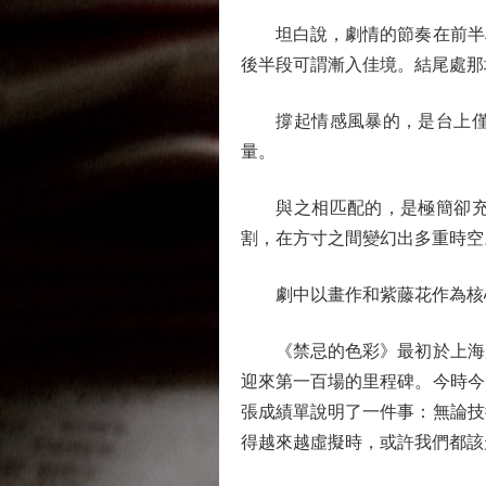
坦白說，劇情的節奏在前半段
後半段可謂漸入佳境。結尾處那
撐起情感風暴的，是台上僅有
量。
與之相匹配的，是極簡卻充滿
割，在方寸之間變幻出多重時空
劇中以畫作和紫藤花作為核心
《禁忌的色彩》最初於上海累
迎來第一百場的里程碑。今時今
張成績單說明了一件事：無論技
得越來越虛擬時，或許我們都該