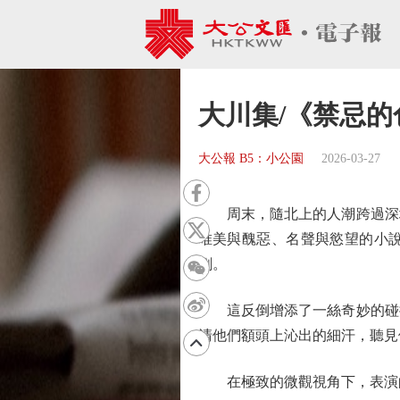
大川集/《禁忌的
大公報 B5：小公園
2026-03-27
周末，隨北上的人潮跨過深圳
唯美與醜惡、名聲與慾望的小說
劇。
這反倒增添了一絲奇妙的碰撞
清他們額頭上沁出的細汗，聽見
在極致的微觀視角下，表演的