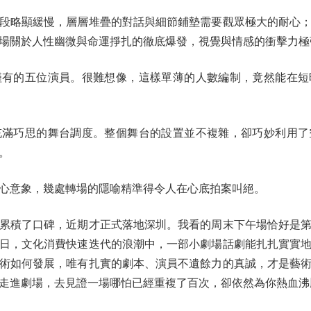
略顯緩慢，層層堆疊的對話與細節鋪墊需要觀眾極大的耐心；
場關於人性幽微與命運掙扎的徹底爆發，視覺與情感的衝擊力極
的五位演員。很難想像，這樣單薄的人數編制，竟然能在短
巧思的舞台調度。整個舞台的設置並不複雜，卻巧妙利用了
。
意象，幾處轉場的隱喻精準得令人在心底拍案叫絕。
積了口碑，近期才正式落地深圳。我看的周末下午場恰好是第
日，文化消費快速迭代的浪潮中，一部小劇場話劇能扎扎實實
術如何發展，唯有扎實的劇本、演員不遺餘力的真誠，才是藝
走進劇場，去見證一場哪怕已經重複了百次，卻依然為你熱血沸