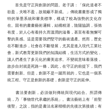
首先是守正與創新的問題。老子講：「保此道者不
欲盈，夫唯不盈，故能蔽不新成。」傳統書畫形成了獨
特的筆墨系統和審美標準，構成了較為強勢的文化存
在。固有的書畫藝術邏輯，結構精湛，陰陽協調，張弛
有度，於人心有着持久而溫潤的滋養，甚至有着無懈可
擊的美感。這是需要我們堅守的藝術遺產。然而，歷史
在不斷進步，社會在不斷發展，尤其是進入現代工業社
會，新式教育更新我們的知識結構，生活方式的變化，
讓人們產生了多元化的審美追求。不變就意味着落後，
故步自封就是死路一條，因此，在守正的前提下，我們
需要創新。但是，創新不是一蹴而就的，它也是一個系
統工程。守正是創新的基礎，創新是守正的延伸。
書法要創新，必須做到傳統與現代結合。所謂傳
統，乃「事物世代承繼的系統」。書法藝術上有「前聖
後聖」之說，指的是書法名家楷模的先後次第接續；有