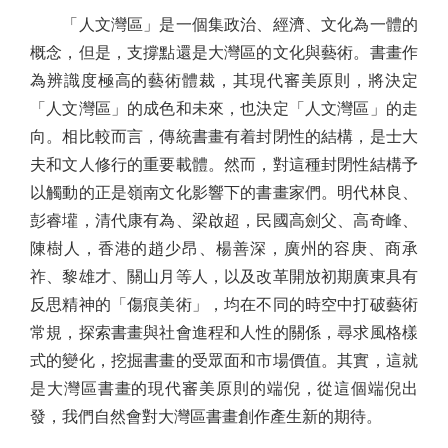
「人文灣區」是一個集政治、經濟、文化為一體的
概念，但是，支撐點還是大灣區的文化與藝術。書畫作
為辨識度極高的藝術體裁，其現代審美原則，將決定
「人文灣區」的成色和未來，也決定「人文灣區」的走
向。相比較而言，傳統書畫有着封閉性的結構，是士大
夫和文人修行的重要載體。然而，對這種封閉性結構予
以觸動的正是嶺南文化影響下的書畫家們。明代林良、
彭睿壦，清代康有為、梁啟超，民國高劍父、高奇峰、
陳樹人，香港的趙少昂、楊善深，廣州的容庚、商承
祚、黎雄才、關山月等人，以及改革開放初期廣東具有
反思精神的「傷痕美術」，均在不同的時空中打破藝術
常規，探索書畫與社會進程和人性的關係，尋求風格樣
式的變化，挖掘書畫的受眾面和市場價值。其實，這就
是大灣區書畫的現代審美原則的端倪，從這個端倪出
發，我們自然會對大灣區書畫創作產生新的期待。