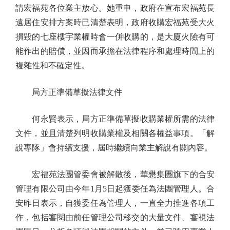
請宏福苑各位業主放心。她重申，政府在宣布宏福苑長
遠居住安排方案時已清楚表明，政府收購宏福苑受大火
損毀的七座樓宇業權時會一併收購的，是大廈火險有可
能作出的賠償，並因而承擔在法律程序和處理時間上的
複雜性和不確定性。
局方正準備草擬法律文件
何永賢表示，局方正準備草擬收購業權所需的法律
文件，並且清楚列明收購業權及相關各權益事項。「解
說專隊」會持續支援，屆時繼續向業主解說有關內容。
宏福苑法團管委會被解散後，華懋集團旗下的合安
管理有限公司由今年1月5日起獲委任為法團管理人。合
安昨日表示，自獲委任為管理人，一直全力推進各項工
作，包括審閱由前任管理公司移交的大量文件、審視法