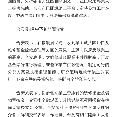
團賬目、分析各項與法團相關的文件，並已聘用專業人
士提供協助。合安亦已開設網上平台，定時發放工作進
度，並設立專用電郵，與居民保持溝通聯絡。
合安擬4月中下旬開簡介會
合安表示，在接觸居民時，收到業主就法團戶口及
維修基金餘款處理等方面的意見，主動向政府反映業主
的憂慮。合安表明，大維修基金屬業主共同財產，正就
基金結餘進行梳理，並會按業主供款情況，制定可行的
分配方案及技術處理細節，研究適時退款予業主的安
排，並會在準備妥當後第一時間向全體業主交代。
合安又表示，對於個別業主曾繳付的裝修按金及儲
物室按金，會安排全數退回，具體退款流程同樣會在準
備妥當後立即公布。合安預計最快於4月中下旬安排簡
介會，詳細交代各項工作進度。至於有關召開業主大會