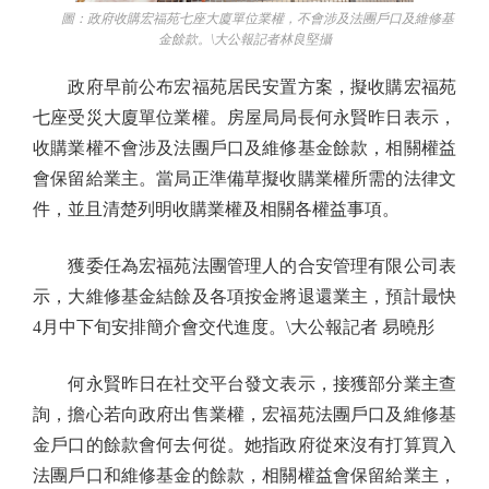
圖：政府收購宏福苑七座大廈單位業權，不會涉及法團戶口及維修基
金餘款。\大公報記者林良堅攝
政府早前公布宏福苑居民安置方案，擬收購宏福苑
七座受災大廈單位業權。房屋局局長何永賢昨日表示，
收購業權不會涉及法團戶口及維修基金餘款，相關權益
會保留給業主。當局正準備草擬收購業權所需的法律文
件，並且清楚列明收購業權及相關各權益事項。
獲委任為宏福苑法團管理人的合安管理有限公司表
示，大維修基金結餘及各項按金將退還業主，預計最快
4月中下旬安排簡介會交代進度。\大公報記者 易曉彤
何永賢昨日在社交平台發文表示，接獲部分業主查
詢，擔心若向政府出售業權，宏福苑法團戶口及維修基
金戶口的餘款會何去何從。她指政府從來沒有打算買入
法團戶口和維修基金的餘款，相關權益會保留給業主，